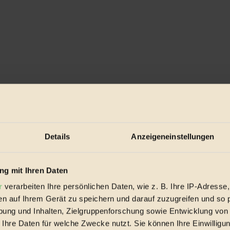
Details
Anzeigeneinstellungen
g mit Ihren Daten
, am Meer und vor der Haustür“
beschäftigt sich mit dem Spielpla
r
verarbeiten Ihre persönlichen Daten, wie z. B. Ihre IP-Adresse,
iere beobachten, Hütten und Höhlen bauen, eine Schnitzeljagd mache
en auf Ihrem Gerät zu speichern und darauf zuzugreifen und so 
u angeln können weitere unvergessliche Abenteuer werden. Auch Sands
e Autor und Illustratorin beweisen, Unerwartetes zu erleben.
ung und Inhalten, Zielgruppenforschung sowie Entwicklung von
 Ihre Daten für welche Zwecke nutzt. Sie können Ihre Einwilligun
n
Mick Manning
und
Brita Granström
ist im
Gerstenberg Verlag
ers