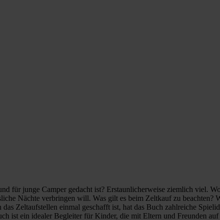
nd für junge Camper gedacht ist? Erstaunlicherweise ziemlich viel. Woa
ssliche Nächte verbringen will. Was gilt es beim Zeltkauf zu beachten
as Zeltaufstellen einmal geschafft ist, hat das Buch zahlreiche Spie
ch ist ein idealer Begleiter für Kinder, die mit Eltern und Freunden a