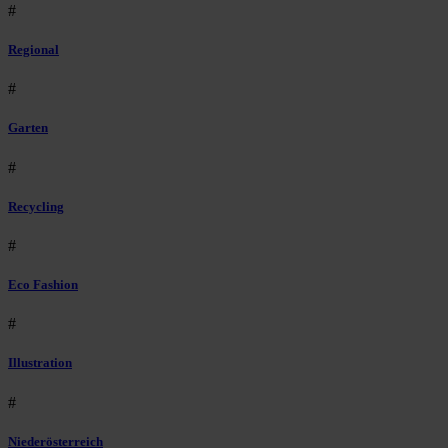
#
Regional
#
Garten
#
Recycling
#
Eco Fashion
#
Illustration
#
Niederösterreich