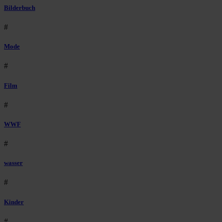
Bilderbuch
#
Mode
#
Film
#
WWF
#
wasser
#
Kinder
#