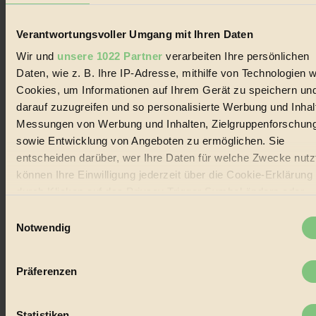
Verantwortungsvoller Umgang mit Ihren Daten
Wir und
unsere 1022 Partner
verarbeiten Ihre persönlichen
Daten, wie z. B. Ihre IP-Adresse, mithilfe von Technologien w
Cookies, um Informationen auf Ihrem Gerät zu speichern un
darauf zuzugreifen und so personalisierte Werbung und Inhal
Messungen von Werbung und Inhalten, Zielgruppenforschun
sowie Entwicklung von Angeboten zu ermöglichen. Sie
entscheiden darüber, wer Ihre Daten für welche Zwecke nutzt
können Ihre Einwilligung jederzeit über die Cookie-Erklärung
durch Klicken auf das Privacy Trigger Symbol ändern oder
BIORAMA #96
widerrufen
Einwilligungsauswahl
Notwendig
WIR SIND RAUS: Gib dir Grünzeit!
Wenn Sie es erlauben, würden wir auch gerne:
Informationen über Ihre geografische Lage erfassen,
LESEN
Präferenzen
welche bis auf einige Meter genau sein können
Ihr Gerät durch aktives Scannen nach bestimmten
Merkmalen (Fingerprinting) identifizieren
Statistiken