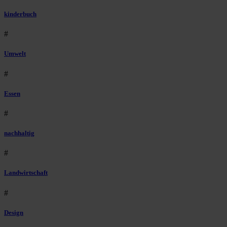
kinderbuch
#
Umwelt
#
Essen
#
nachhaltig
#
Landwirtschaft
#
Design