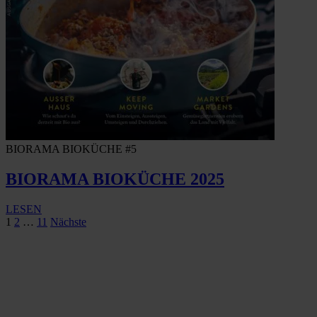
BIORAMA BIOKÜCHE #5
BIORAMA BIOKÜCHE 2025
LESEN
Seitennummerierung
1
2
…
11
Nächste
der
Beiträge