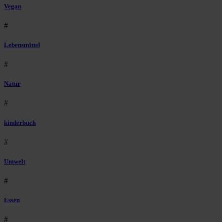
Vegan
#
Lebensmittel
#
Natur
#
kinderbuch
#
Umwelt
#
Essen
#