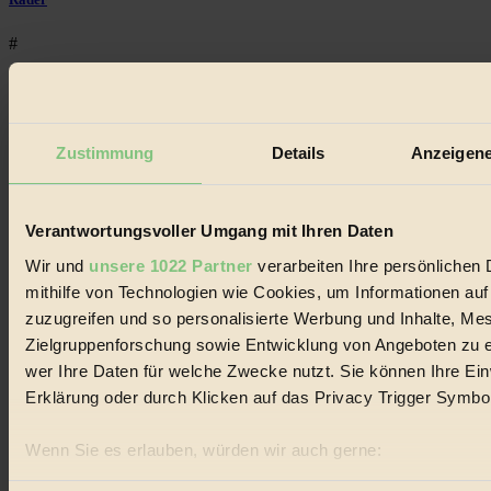
#
Umweltschutz
#
Zustimmung
Details
Anzeigene
ökologisch
#
Verantwortungsvoller Umgang mit Ihren Daten
Bilderbuch
Wir und
unsere 1022 Partner
verarbeiten Ihre persönlichen 
mithilfe von Technologien wie Cookies, um Informationen au
#
zuzugreifen und so personalisierte Werbung und Inhalte, M
Zielgruppenforschung sowie Entwicklung von Angeboten zu e
Mode
wer Ihre Daten für welche Zwecke nutzt. Sie können Ihre Einw
#
Erklärung oder durch Klicken auf das Privacy Trigger Symbo
Film
Wenn Sie es erlauben, würden wir auch gerne:
#
Informationen über Ihre geografische Lage erfassen, 