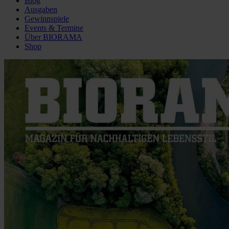
Blog
Ausgaben
Gewinnspiele
Events & Termine
Über BIORAMA
Shop