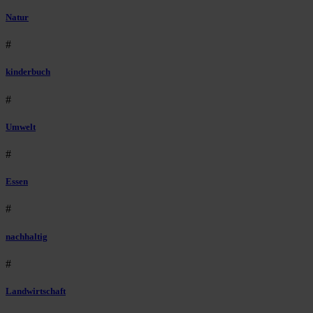
Natur
#
kinderbuch
#
Umwelt
#
Essen
#
nachhaltig
#
Landwirtschaft