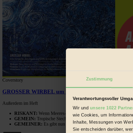
Zustimmung
Coverstory
GROSSER WIRBEL um Versuche, den Ozean und sein
Verantwortungsvoller Umgan
Außerdem im Heft
Wir und
unsere 1022 Partne
RISKANT:
Wenn Meeres- und Wildvögel im Freilandhühnerbe
wie Cookies, um Information
GEMEIN:
Tropische Stechmücken fühlen sich in Mitteleuropa
Inhalte, Messungen von Werb
GEMEINER:
Es gibt nun Weinflaschen, die nach Entleerung
Sie entscheiden darüber, wer