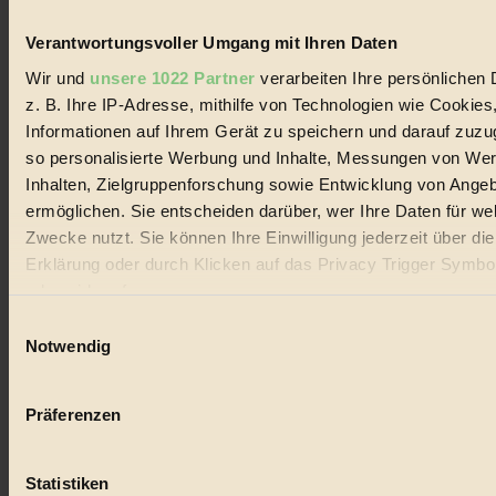
Verantwortungsvoller Umgang mit Ihren Daten
Wir und
unsere 1022 Partner
verarbeiten Ihre persönlichen 
z. B. Ihre IP-Adresse, mithilfe von Technologien wie Cookies
Informationen auf Ihrem Gerät zu speichern und darauf zuzu
so personalisierte Werbung und Inhalte, Messungen von We
Inhalten, Zielgruppenforschung sowie Entwicklung von Ange
ermöglichen. Sie entscheiden darüber, wer Ihre Daten für we
Zwecke nutzt. Sie können Ihre Einwilligung jederzeit über di
Erklärung oder durch Klicken auf das Privacy Trigger Symbo
oder widerrufen
Einwilligungsauswahl
Wenn Sie es erlauben, würden wir auch gerne:
Notwendig
Informationen über Ihre geografische Lage erfassen, 
auf einige Meter genau sein können
Präferenzen
Ihr Gerät durch aktives Scannen nach bestimmten 
(Fingerprinting) identifizieren
Statistiken
Erfahren Sie mehr darüber, wie Ihre persönlichen Daten verar