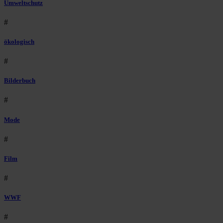
Umweltschutz
#
ökologisch
#
Bilderbuch
#
Mode
#
Film
#
WWF
#