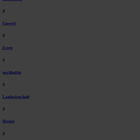
#
Umwelt
#
Essen
#
nachhaltig
#
Landwirtschaft
#
Design
#