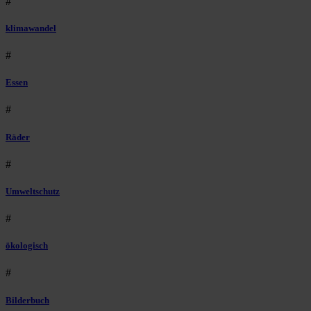
#
klimawandel
#
Essen
#
Räder
#
Umweltschutz
#
ökologisch
#
Bilderbuch