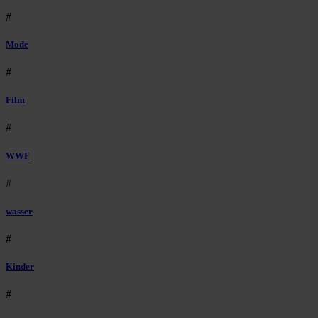
#
Mode
#
Film
#
WWF
#
wasser
#
Kinder
#