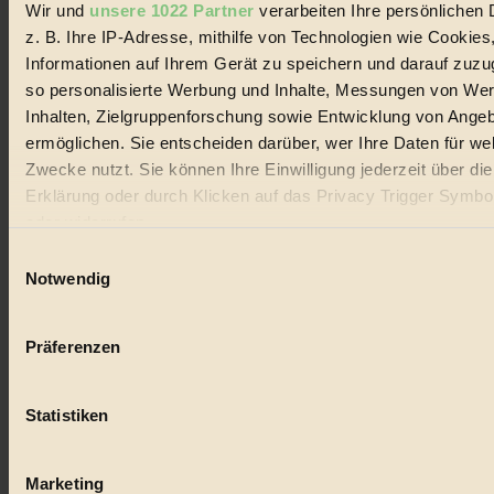
Wir und
unsere 1022 Partner
verarbeiten Ihre persönlichen 
z. B. Ihre IP-Adresse, mithilfe von Technologien wie Cookies
GROSSER WIRBEL um Versuche, den Ozean und
seine Bewegungen festzuhalten.
Informationen auf Ihrem Gerät zu speichern und darauf zuzu
so personalisierte Werbung und Inhalte, Messungen von We
Außerdem im Heft
Inhalten, Zielgruppenforschung sowie Entwicklung von Ange
ermöglichen. Sie entscheiden darüber, wer Ihre Daten für we
RISKANT:
Wenn Meeres- und Wildvögel im
Freilandhühnerbetrieb vorbeischauen.
Zwecke nutzt. Sie können Ihre Einwilligung jederzeit über di
GEMEIN:
Tropische Stechmücken fühlen sich in
Erklärung oder durch Klicken auf das Privacy Trigger Symbo
Mitteleuropa inziwschen oft zu Hause.
oder widerrufen
GEMEINER:
Es gibt nun Weinflaschen, die nach
Entleerung voll wieder zu dir zurückkommen.
Einwilligungsauswahl
Wenn Sie es erlauben, würden wir auch gerne:
Notwendig
Informationen über Ihre geografische Lage erfassen, 
auf einige Meter genau sein können
Präferenzen
Ihr Gerät durch aktives Scannen nach bestimmten 
Der BIORAMA-Newsletter
(Fingerprinting) identifizieren
Erhalte in regelmäßigen Abständen die aktuellsten Artikel,
Statistiken
Erfahren Sie mehr darüber, wie Ihre persönlichen Daten verar
Gewinnspiele & Ausgaben übersichtlich aufbereitet vom
werden, und legen Sie Ihre Präferenzen im
Abschnitt Einzel
BIORAMA-Magazin per E-Mail.
fest.
Marketing