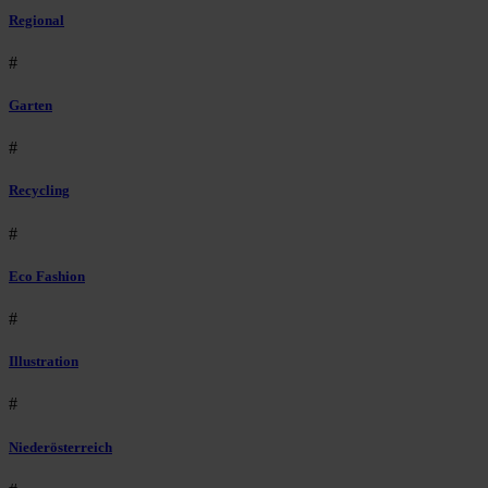
Regional
#
Garten
#
Recycling
#
Eco Fashion
#
Illustration
#
Niederösterreich