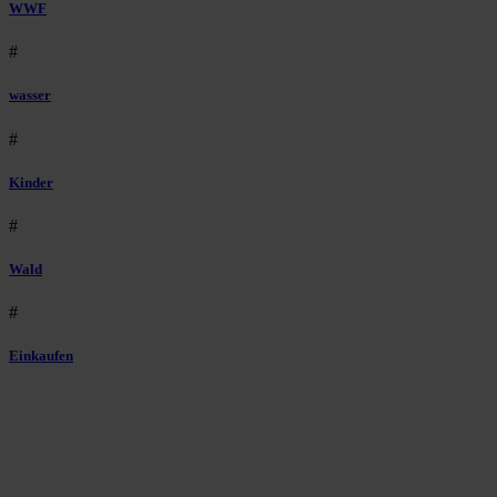
WWF
#
wasser
#
Kinder
#
Wald
#
Einkaufen