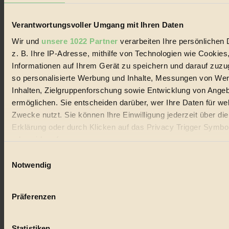
Verantwortungsvoller Umgang mit Ihren Daten
Wir und
unsere 1022 Partner
verarbeiten Ihre persönlichen 
z. B. Ihre IP-Adresse, mithilfe von Technologien wie Cookies
Informationen auf Ihrem Gerät zu speichern und darauf zuzu
so personalisierte Werbung und Inhalte, Messungen von We
Inhalten, Zielgruppenforschung sowie Entwicklung von Ange
ermöglichen. Sie entscheiden darüber, wer Ihre Daten für we
Zwecke nutzt. Sie können Ihre Einwilligung jederzeit über di
Erklärung oder durch Klicken auf das Privacy Trigger Symbo
oder widerrufen
Einwilligungsauswahl
Wenn Sie es erlauben, würden wir auch gerne:
Notwendig
Informationen über Ihre geografische Lage erfassen, 
auf einige Meter genau sein können
Präferenzen
Ihr Gerät durch aktives Scannen nach bestimmten 
(Fingerprinting) identifizieren
Statistiken
Erfahren Sie mehr darüber, wie Ihre persönlichen Daten verar