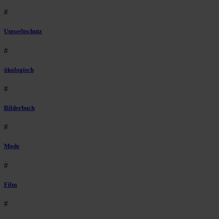
#
Umweltschutz
#
ökologisch
#
Bilderbuch
#
Mode
#
Film
#