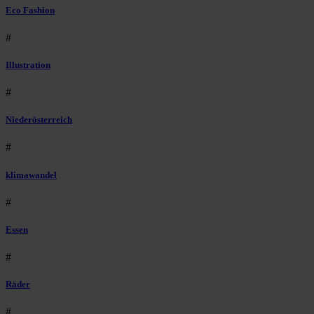
Eco Fashion
#
Illustration
#
Niederösterreich
#
klimawandel
#
Essen
#
Räder
#