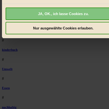
BIORAMA.eu verwendet Cookies
#
biorama.eu
ist werbefinanziert und deswegen für dich
Lebensmittel
JA, OK., ich lasse Cookies zu.
kostenfrei.
Wir benötigen deine Einwilligung für Cookies, um
etwa selbst anonymisierte Statistiken dazu auslesen zu kön
#
welche Inhalte besonders gut ankommen, Inhalte wie Videos
Nur ausgewählte Cookies erlauben.
Natur
externen Plattformen anzuzeigen, oder auch, um Werbung
auszuspielen.
Mehr erfahren
.
#
Bist du damit einverstanden?
kinderbuch
#
Umwelt
#
Essen
#
nachhaltig