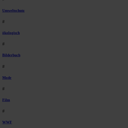
Umweltschutz
#
ökologisch
#
Bilderbuch
#
Mode
#
Film
#
WWF