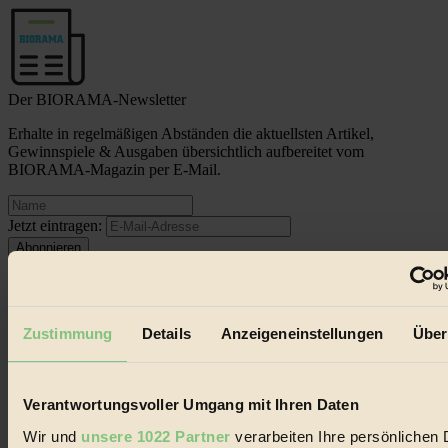
Der BIORAMA-Newsletter
Erhalte in regelmäßigen Abständen die aktuellsten Artikel,
Gewinnspiele & Ausgaben übersichtlich aufbereitet vom
BIORAMA-Magazin per E-Mail.
Jetzt eintragen:
Zustimmung
Details
Anzeigeneinstellungen
Über
© 2026 Biorama GmbH
Impressum & Disclaimer
Verantwortungsvoller Umgang mit Ihren Daten
Datenschutz
Wir und
unsere 1022 Partner
verarbeiten Ihre persönlichen 
Mediadaten