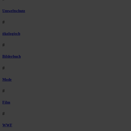
Umweltschutz
#
ökologisch
#
Bilderbuch
#
Mode
#
Film
#
WWF