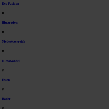
Eco Fashion
#
Illustration
#
Niederösterreich
#
klimawandel
#
Essen
#
Räder
#