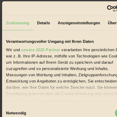
Biorama steht für einen nachhaltigen Lebensstil und bewussten
Lebenswandel. Es ist eine moderne Plattform für Ideen, Menschen
und Produkte, ein Leitfaden im schnell wachsenden Markt des
Handels mit Bioprodukten, des Fair-Trade sowie der Branche
Zustimmung
Details
Anzeigeneinstellungen
Über
alternativer Energien.
Social Media
22.601 Fans auf Facebook
Verantwortungsvoller Umgang mit Ihren Daten
3.415 Follower auf Twitter
Folge uns auf Instagram
Wir und
unsere 1022 Partner
verarbeiten Ihre persönlichen 
Themen
wie z. B. Ihre IP-Adresse, mithilfe von Technologien wie Coo
#
um Informationen auf Ihrem Gerät zu speichern und darauf
zuzugreifen und so personalisierte Werbung und Inhalte,
Bio
Messungen von Werbung und Inhalten, Zielgruppenforschun
#
Entwicklung von Angeboten zu ermöglichen. Sie entscheiden
darüber, wer Ihre Daten für welche Zwecke nutzt. Sie können
Nachhaltigkeit
Einwilligung jederzeit über die Cookie-Erklärung oder durch 
#
auf das Privacy Trigger Symbol ändern oder widerrufen
Einwilligungsauswahl
Vegan
Wenn Sie es erlauben, würden wir auch gerne:
Notwendig