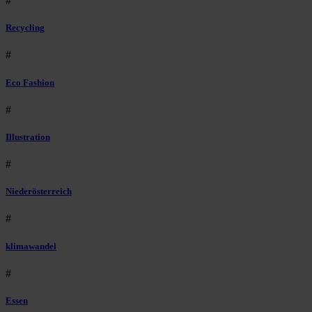
#
Recycling
#
Eco Fashion
#
Illustration
#
Niederösterreich
#
klimawandel
#
Essen