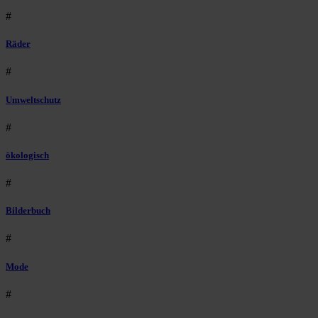
#
Räder
#
Umweltschutz
#
ökologisch
#
Bilderbuch
#
Mode
#