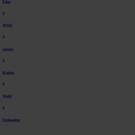
Film
#
WWF
#
wasser
#
Kinder
#
Wald
#
Einkaufen