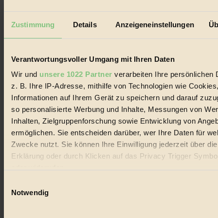
zusammenwirkende Einheit, die stets versucht sich den Inputs, die
man ihr gibt, anzupassen...
Zustimmung
Details
Anzeigeneinstellungen
Üb
Seitennummerierung
1
2
3
Nächste
der
Beiträge
Verantwortungsvoller Umgang mit Ihren Daten
Wir und
unsere 1022 Partner
verarbeiten Ihre persönlichen 
z. B. Ihre IP-Adresse, mithilfe von Technologien wie Cookies
Informationen auf Ihrem Gerät zu speichern und darauf zuzu
so personalisierte Werbung und Inhalte, Messungen von We
Inhalten, Zielgruppenforschung sowie Entwicklung von Ange
ermöglichen. Sie entscheiden darüber, wer Ihre Daten für we
Zwecke nutzt. Sie können Ihre Einwilligung jederzeit über di
Erklärung oder durch Klicken auf das Privacy Trigger Symbo
oder widerrufen
Einwilligungsauswahl
Wenn Sie es erlauben, würden wir auch gerne:
Notwendig
Informationen über Ihre geografische Lage erfassen, 
auf einige Meter genau sein können