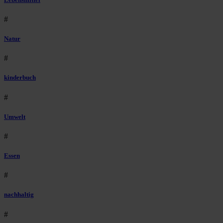
#
Natur
#
kinderbuch
#
Umwelt
#
Essen
#
nachhaltig
#