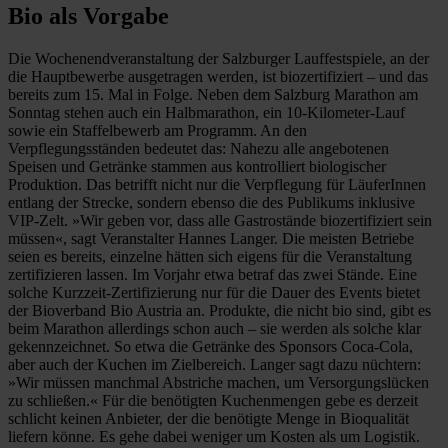
Bio als Vorgabe
Die Wochenendveranstaltung der Salzburger Lauffestspiele, an der
die Hauptbewerbe ausgetragen werden, ist biozertifiziert – und das
bereits zum 15. Mal in Folge. Neben dem Salzburg Marathon am
Sonntag stehen auch ein Halbmarathon, ein 10-Kilometer-Lauf
sowie ein Staffelbewerb am Programm. An den
Verpflegungsständen bedeutet das: Nahezu alle angebotenen
Speisen und Getränke stammen aus kontrolliert biologischer
Produktion. Das betrifft nicht nur die Verpflegung für LäuferInnen
entlang der Strecke, sondern ebenso die des Publikums inklusive
VIP-Zelt. »Wir geben vor, dass alle Gastrostände biozertifiziert sein
müssen«, sagt Veranstalter Hannes Langer. Die meisten Betriebe
seien es bereits, einzelne hätten sich eigens für die Veranstaltung
zertifizieren lassen. Im Vorjahr etwa betraf das zwei Stände. Eine
solche Kurzzeit-Zertifizierung nur für die Dauer des Events bietet
der Bioverband Bio Austria an. Produkte, die nicht bio sind, gibt es
beim Marathon allerdings schon auch – sie werden als solche klar
gekennzeichnet. So etwa die Getränke des Sponsors Coca-Cola,
aber auch der Kuchen im Zielbereich. Langer sagt dazu nüchtern:
»Wir müssen manchmal Abstriche machen, um Versorgungslücken
zu schließen.« Für die benötigten Kuchenmengen gebe es derzeit
schlicht keinen Anbieter, der die benötigte Menge in Bioqualität
liefern könne. Es gehe dabei weniger um Kosten als um Logistik.