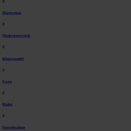
#
Illustration
#
Niederösterreich
#
klimawandel
#
Essen
#
Räder
#
Umweltschutz