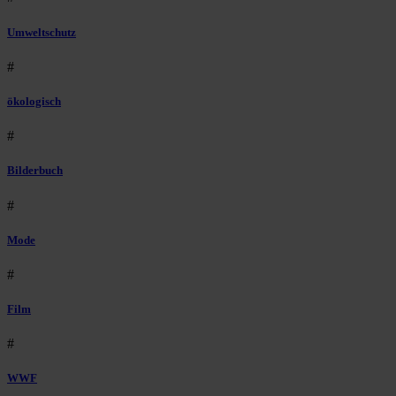
Umweltschutz
#
ökologisch
#
Bilderbuch
#
Mode
#
Film
#
WWF