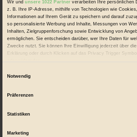
Wir und
unsere 1022 Partner
verarbeiten Ihre persönlichen 
#
z. B. Ihre IP-Adresse, mithilfe von Technologien wie Cookies
Lebensmittel
Informationen auf Ihrem Gerät zu speichern und darauf zuzu
so personalisierte Werbung und Inhalte, Messungen von We
#
Inhalten, Zielgruppenforschung sowie Entwicklung von Ange
ermöglichen. Sie entscheiden darüber, wer Ihre Daten für we
Natur
Zwecke nutzt. Sie können Ihre Einwilligung jederzeit über di
#
Erklärung oder durch Klicken auf das Privacy Trigger Symbo
oder widerrufen
kinderbuch
Einwilligungsauswahl
#
Wenn Sie es erlauben, würden wir auch gerne:
Notwendig
Informationen über Ihre geografische Lage erfassen, 
Umwelt
auf einige Meter genau sein können
Präferenzen
Ihr Gerät durch aktives Scannen nach bestimmten 
#
(Fingerprinting) identifizieren
Essen
Statistiken
Erfahren Sie mehr darüber, wie Ihre persönlichen Daten verar
werden, und legen Sie Ihre Präferenzen im
Abschnitt Einzel
#
fest.
Marketing
nachhaltig