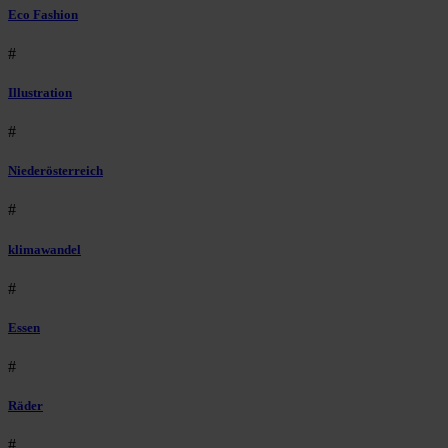
Eco Fashion
#
Illustration
#
Niederösterreich
#
klimawandel
#
Essen
#
Räder
#