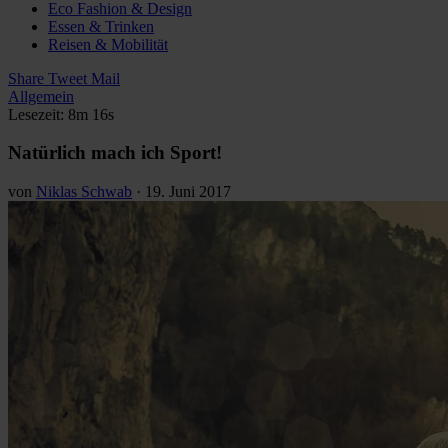
Eco Fashion & Design
Essen & Trinken
Reisen & Mobilität
Share
Tweet
Mail
Allgemein
Lesezeit: 8m 16s
Natürlich mach ich Sport!
von
Niklas Schwab
·
19. Juni 2017