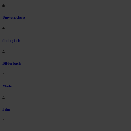
#
Umweltschutz
#
ökologisch
#
Bilderbuch
#
Mode
#
Film
#