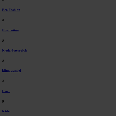
Eco Fashion
#
Illustration
#
Niederösterreich
#
klimawandel
#
Essen
#
Räder