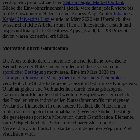
verdoppeln, prognostiziert der
Statista Digital Market Outlook
.
Bliebe die EinwohnerInnenzahl gleich, wäre dann jedeR vierte bis
fünfte EinwohnerIn NutzerIn einer Fitness-App. An der
Johannes-
Kepler-Universität Linz
wurde im März 2020 ein Überblick über
wissenschaftliche Arbeiten zum Thema Fitnesstracker erstellt und
insgesamt knapp 121.000 Fitness-Apps gezählt, fast 93 Prozent
davon waren kostenfrei erhältlich.
Motivation durch Gamification
Die Apps funktionieren, indem sie unterschiedliche psychische
Bedürfnisse der NutzerInnen erfüllen und diese so zu mehr
sportlicher Betätigung
motivieren. Eine im März 2020 im
»
European Journal of Management and Business Economics
«
veröffentlichte Studie hat ergeben, dass die Bedürfnisse Kompetenz,
Unabhängigkeit und Verbundenheit durch leistungsbezogene
Gamification-Elemente erfüllt werden. Beispielsweise ermöglicht
das Erstellen eines individuellen NutzerInnenprofils mit eigenem
Avatar das Eintauchen in eine andere Realität, die NutzerInnen
fühlen sich kompetent und unabhängig. Weitere Studien bestätigen
die gesteigerte sportliche Motivation durch Gamification-Elemente,
zum Beispiel durch das Setzen erreichbarer Ziele und die
Verwendung von Fortschrittsbalken, auf denen der Weg zum Ziel
visualisiert wird.