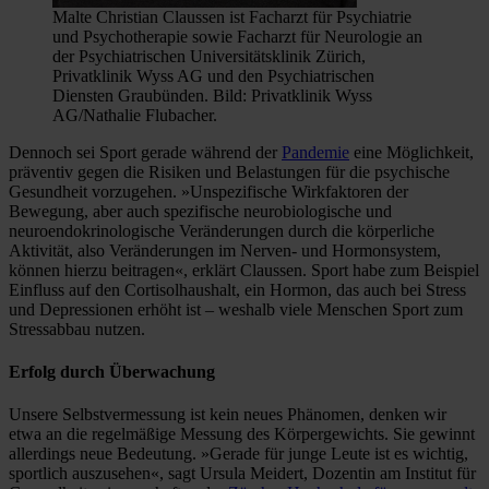
Malte Christian Claussen ist Facharzt für Psychiatrie
und Psychotherapie sowie Facharzt für Neurologie an
der Psychiatrischen Universitätsklinik Zürich,
Privatklinik Wyss AG und den Psychiatrischen
Diensten Graubünden. Bild: Privatklinik Wyss
AG/Nathalie Flubacher.
Dennoch sei Sport gerade während der
Pandemie
eine Möglichkeit,
präventiv gegen die Risiken und Belastungen für die psychische
Gesundheit vorzugehen. »Unspezifische Wirkfaktoren der
Bewegung, aber auch spezifische neurobiologische und
neuroendokrinologische Veränderungen durch die körperliche
Aktivität, also Veränderungen im Nerven- und Hormonsystem,
können hierzu beitragen«, erklärt Claussen. Sport habe zum Beispiel
Einfluss auf den Cortisolhaushalt, ein Hormon, das auch bei Stress
und Depressionen erhöht ist – weshalb viele Menschen Sport zum
Stressabbau nutzen.
Erfolg durch Überwachung
Unsere Selbstvermessung ist kein neues Phänomen, denken wir
etwa an die regelmäßige Messung des Körpergewichts. Sie gewinnt
allerdings neue Bedeutung. »Gerade für junge Leute ist es wichtig,
sportlich auszusehen«, sagt Ursula Meidert, Dozentin am Institut für