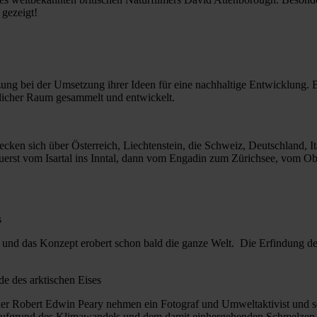
 gezeigt!
tzung bei der Umsetzung ihrer Ideen für eine nachhaltige Entwicklun
ntlicher Raum gesammelt und entwickelt.
cken sich über Österreich, Liechtenstein, die Schweiz, Deutschland, It
uerst vom Isartal ins Inntal, dann vom Engadin zum Zürichsee, vom 
s
 und das Konzept erobert schon bald die ganze Welt. Die Erfindung de
e des arktischen Eises
her Robert Edwin Peary nehmen ein Fotograf und Umweltaktivist und sei
s aufgrund des Klimawandels und dem damit einhergehenden Schmelzen 