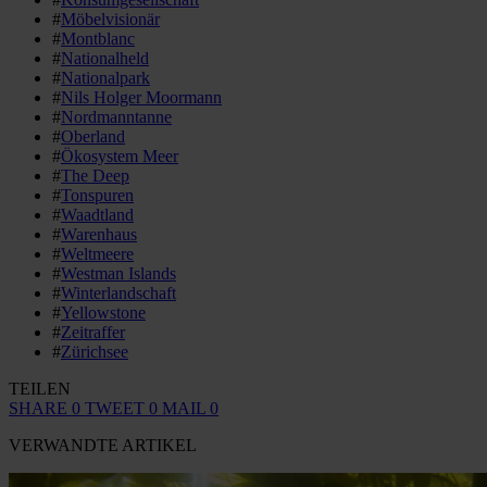
#
Möbelvisionär
#
Montblanc
#
Nationalheld
#
Nationalpark
#
Nils Holger Moormann
#
Nordmanntanne
#
Oberland
#
Ökosystem Meer
#
The Deep
#
Tonspuren
#
Waadtland
#
Warenhaus
#
Weltmeere
#
Westman Islands
#
Winterlandschaft
#
Yellowstone
#
Zeitraffer
#
Zürichsee
TEILEN
SHARE
0
TWEET
0
MAIL
0
VERWANDTE ARTIKEL