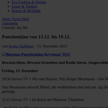
Eco Fashion & Design
Essen & Trinken
Reisen & Mobilität
Share
Tweet
Mail
Allgemein
Lesezeit: 3m 36s
Patschenkino von 13.12. bis 19.12.
von
Iwona Dullinger
·
13. Dezember 2013
Bewusst leben. Bewusst fernsehen und Radio hören. Ausgewähl
Freitag, 13. Dezember
18:50 Servus TV // Wir sind Bayern: Nils Holger Moormann – Der M
Nils Moormann entwirft Möbel, die weltberühmt sind und mit -zig D
gefertigt.
21:15 Servus TV // Im Reich der Pflanzen: Überleben
„Im Reich der Pflanzen“ ist eine hoch gelobte Dokumentationsreihe d