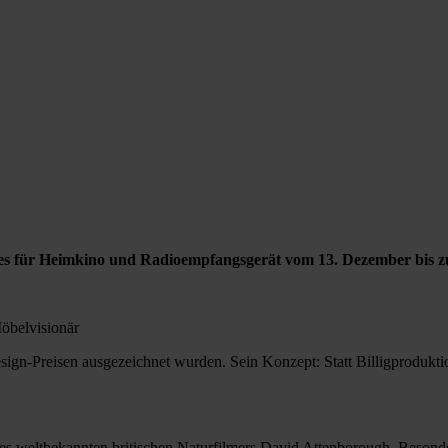
tes für Heimkino und Radioempfangsgerät vom 13. Dezember bis 
öbelvisionär
esign-Preisen ausgezeichnet wurden. Sein Konzept: Statt Billigproduk
es weltbekannten britischen Naturfilmers David Attenborough. Besonde