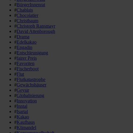
#
BürgerInnenrat
#
Chablais
#
Chocolatier
#
Christbaum
#
Christoph Ransmayr
#
David Attenborough
#
Drama
#
Edelkakao
#
Engadin
#
Entschleunigung
#
fairer Preis
#
Favoriten
#
Fischerboot
#
Flut
#
Flutkatastrophe
#
Gewächshäuser
#
Geysir
#
Globalisierung
#
Innovation
#
Inntal
#
Isartal
#
Kakao
#
Kaufhaus
#
Klimandel
#
Konsumgesellschaft