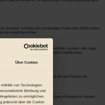
 Nacional‘ verdankt sein einzigartiges Aroma dem Anbau mitten
e zu einem fairen Preis.
lein über die Anfänge seiner Texte oft wochen-, monate- oder sogar
n seinen Texten einen eigenen, fesselnden Erzählkosmos.
Über Cookies
ernationales Forschungsteam, das sich mit dem Einfluss der
 mithilfe von Technologien
personalisierte Werbung und
 Angeboten zu ermöglichen.
 Kälte ein Fischerboot. Sechs Stunden lang schwimmt ein Seeman
g jederzeit über die Cookie-