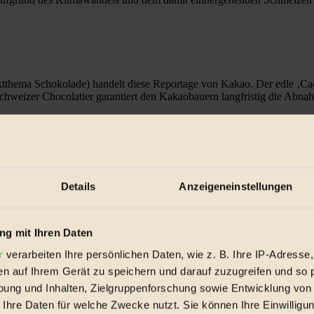
a Schokolade) handelt diese Reportage von Kakao. Der edle ‚Cacao
weizer Chocolatier garantiert den Kakaobauern langfristig die Abnahm
ansmayr – eine Annäherung.
lbst atemberaubendes Ereignis.“ Der gebürtige Oberösterreicher denkt al
ahre dauern. Doch das Warten zahlt sich aus denn Ransmayr erschafft i
Details
Anzeigeneinstellungen
 Brite wie unser Handeln die Weltmeere zerstört: Er begleitet ein int
g mit Ihren Daten
r
verarbeiten Ihre persönlichen Daten, wie z. B. Ihre IP-Adresse,
en auf Ihrem Gerät zu speichern und darauf zuzugreifen und so 
ung und Inhalten, Zielgruppenforschung sowie Entwicklung von
nheit. 1984 kentert vor den isländischen Westman Islands bei eisiger
 dadurch zum Nationalhelden wird.
 Ihre Daten für welche Zwecke nutzt. Sie können Ihre Einwilligun