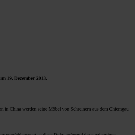
zum 19. Dezember 2013.
tion in China werden seine Möbel von Schreinern aus dem Chiemgau
rs empfehlenswert ist diese Doku aufgrund der einzigartigen