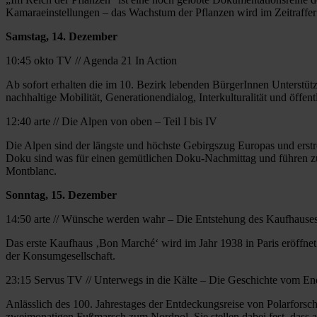
Kamaraeinstellungen – das Wachstum der Pflanzen wird im Zeitraffer
Samstag, 14. Dezember
10:45 okto TV // Agenda 21 In Action
Ab sofort erhalten die im 10. Bezirk lebenden BürgerInnen Unterstü
nachhaltige Mobilität, Generationendialog, Interkulturalität und öffe
12:40 arte // Die Alpen von oben – Teil I bis IV
Die Alpen sind der längste und höchste Gebirgszug Europas und erstre
Doku sind was für einen gemütlichen Doku-Nachmittag und führen z
Montblanc.
Sonntag, 15. Dezember
14:50 arte // Wünsche werden wahr – Die Entstehung des Kaufhause
Das erste Kaufhaus ‚Bon Marché‘ wird im Jahr 1938 in Paris eröffnet
der Konsumgesellschaft.
23:15 Servus TV // Unterwegs in die Kälte – Die Geschichte vom End
Anlässlich des 100. Jahrestages der Entdeckungsreise von Polarforsc
zweimonatigen Fußmarsch zum Nordpol. Sie stellen dabei fest, das