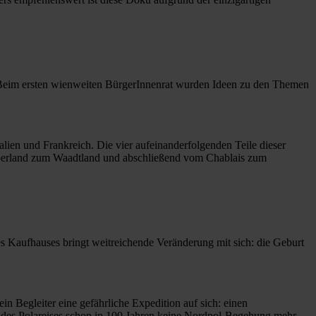
g. Beim ersten wienweiten BürgerInnenrat wurden Ideen zu den Themen
alien und Frankreich. Die vier aufeinanderfolgenden Teile dieser
Oberland zum Waadtland und abschließend vom Chablais zum
s Kaufhauses bringt weitreichende Veränderung mit sich: die Geburt
n Begleiter eine gefährliche Expedition auf sich: einen
des Polareises schon in 100 Jahren keine Nordpol-Begehung mehr