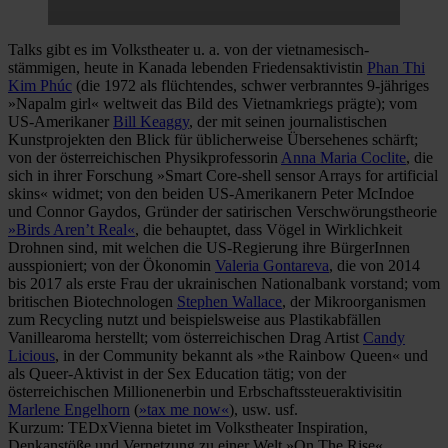
Talks gibt es im Volkstheater u. a. von der vietnamesisch-
stämmigen, heute in Kanada lebenden Friedensaktivistin
Phan Thi
Kim Phúc
(die 1972 als flüchtendes, schwer verbranntes 9-jähriges
»Napalm girl« weltweit das Bild des Vietnamkriegs prägte); vom
US-Amerikaner
Bill Keaggy
, der mit seinen journalistischen
Kunstprojekten den Blick für üblicherweise Übersehenes schärft;
von der österreichischen Physikprofessorin
Anna Maria Coclite
, die
sich in ihrer Forschung »Smart Core-shell sensor Arrays for artificial
skins« widmet; von den beiden US-Amerikanern Peter McIndoe
und Connor Gaydos, Gründer der satirischen Verschwörungstheorie
»Birds Aren’t Real«
, die behauptet, dass Vögel in Wirklichkeit
Drohnen sind, mit welchen die US-Regierung ihre BürgerInnen
ausspioniert; von der Ökonomin
Valeria Gontareva
, die von 2014
bis 2017 als erste Frau der ukrainischen Nationalbank vorstand; vom
britischen Biotechnologen
Stephen Wallace
, der Mikroorganismen
zum Recycling nutzt und beispielsweise aus Plastikabfällen
Vanillearoma herstellt; vom österreichischen Drag Artist
Candy
Licious
, in der Community bekannt als »the Rainbow Queen« und
als Queer-Aktivist in der Sex Education tätig; von der
österreichischen Millionenerbin und Erbschaftssteueraktivisitin
Marlene Engelhorn
(
»tax me now«
), usw. usf.
Kurzum: TEDxVienna bietet im Volkstheater Inspiration,
Denkanstöße und Vernetzung zu einer Welt »On The Rise«.