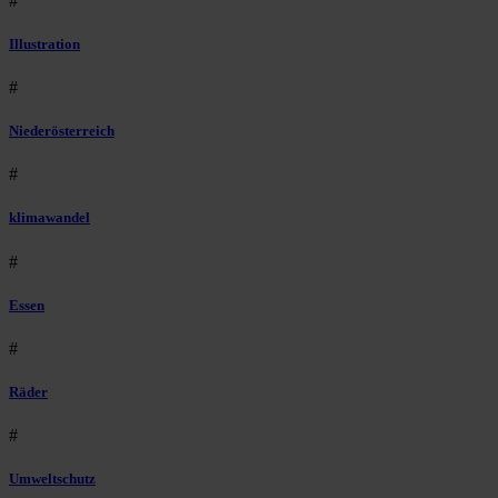
#
Illustration
#
Niederösterreich
#
klimawandel
#
Essen
#
Räder
#
Umweltschutz