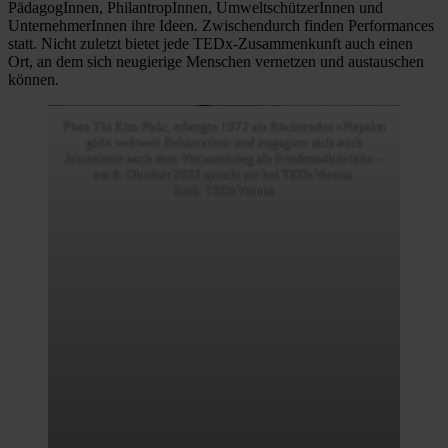
PädagogInnen, PhilantropInnen, UmweltschützerInnen und
UnternehmerInnen ihre Ideen. Zwischendurch finden Performances
statt. Nicht zuletzt bietet jede TEDx-Zusammenkunft auch einen
Ort, an dem sich neugierige Menschen vernetzen und austauschen
können.
Phan Thi Kim Phúc, erlangte 1972 als flüchtendes »Napalm
girl« weltweit Bekanntheit und engagiert sich auch
Jahrzehnte nach dem Vietnamkrieg als Friedensaktivistin –
am 8. Oktober 2022 spricht sie bei TEDxVienna.
Bild: TEDxVienna