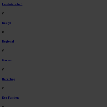
Landwirtschaft
#
Design
#
Regional
#
Garten
#
Recycling
#
Eco Fashion