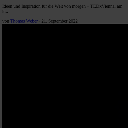
Ideen und Inspiration für die Welt von morgen – TEDxVienna, am
8...
von
Thomas Weber
·
21. September 2022