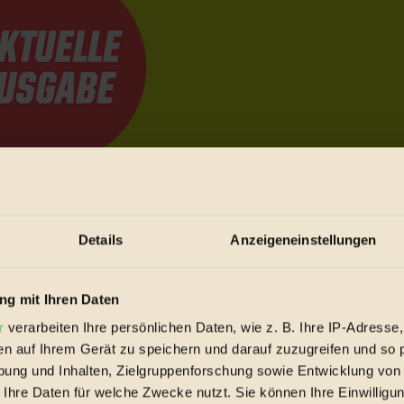
e Bewegungen festzuhalten.
Details
Anzeigeneinstellungen
trieb vorbeischauen.
 inziwschen oft zu Hause.
g mit Ihren Daten
 voll wieder zu dir zurückkommen.
r
verarbeiten Ihre persönlichen Daten, wie z. B. Ihre IP-Adresse,
en auf Ihrem Gerät zu speichern und darauf zuzugreifen und so 
ung und Inhalten, Zielgruppenforschung sowie Entwicklung von
 Ihre Daten für welche Zwecke nutzt. Sie können Ihre Einwilligun