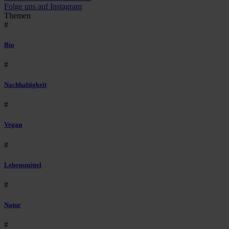
Folge uns auf Instagram
Themen
#
Bio
#
Nachhaltigkeit
#
Vegan
#
Lebensmittel
#
Natur
#