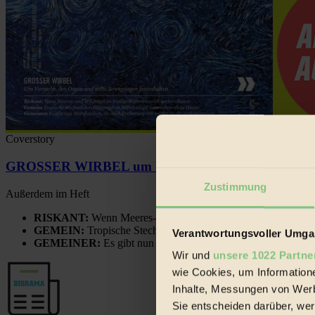
Coverstory
GROSSER WIRBEL um Versuche, den Ozean und sein
Zustimmung
Außerdem im Heft
RISKANT:
Wenn Meeres- und Wildvögel im Freilandhühnerbe
GEMEIN:
Tropische Stechmücken fühlen sich in Mitteleuropa
Verantwortungsvoller Umgan
GEMEINER:
Es gibt nun Weinflaschen, die nach Entleerung
Wir und
unsere 1022 Partne
wie Cookies, um Information
Inhalte, Messungen von Werb
Sie entscheiden darüber, wer