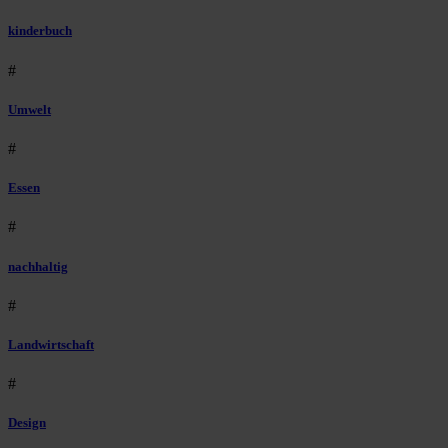
kinderbuch
#
Umwelt
#
Essen
#
nachhaltig
#
Landwirtschaft
#
Design