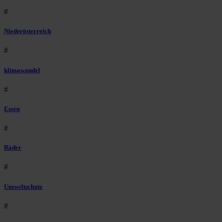
#
Niederösterreich
#
klimawandel
#
Essen
#
Räder
#
Umweltschutz
#