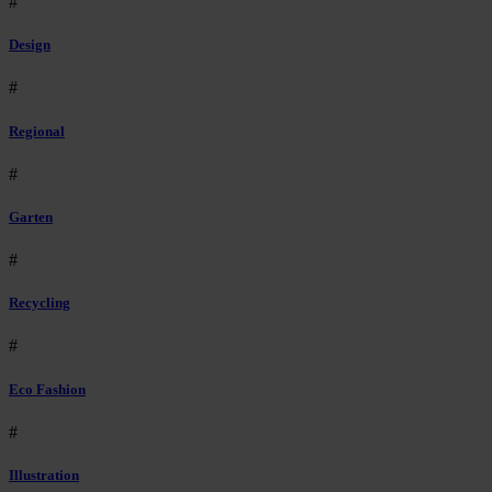
#
Design
#
Regional
#
Garten
#
Recycling
#
Eco Fashion
#
Illustration