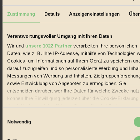
Erhalte in regelmäßigen Abständen die aktuellsten Artikel,
Gewinnspiele & Ausgaben übersichtlich aufbereitet vom
Zustimmung
Details
Anzeigeneinstellungen
Über
BIORAMA-Magazin per E-Mail.
Verantwortungsvoller Umgang mit Ihren Daten
Jetzt eintragen:
Wir und
unsere 1022 Partner
verarbeiten Ihre persönlichen
Daten, wie z. B. Ihre IP-Adresse, mithilfe von Technologien w
Cookies, um Informationen auf Ihrem Gerät zu speichern un
darauf zuzugreifen und so personalisierte Werbung und Inhal
Messungen von Werbung und Inhalten, Zielgruppenforschun
© 2026 Biorama GmbH
sowie Entwicklung von Angeboten zu ermöglichen. Sie
entscheiden darüber, wer Ihre Daten für welche Zwecke nutzt
Impressum & Disclaimer
Datenschutz
können Ihre Einwilligung jederzeit über die Cookie-Erklärung
Mediadaten
durch Klicken auf das Privacy Trigger Symbol ändern oder
widerrufen
Biorama steht für einen nachhaltigen Lebensstil und bewussten
Einwilligungsauswahl
Lebenswandel. Es ist eine moderne Plattform für Ideen, Menschen
Notwendig
und Produkte, ein Leitfaden im schnell wachsenden Markt des
Wenn Sie es erlauben, würden wir auch gerne:
Handels mit Bioprodukten, des Fair-Trade sowie der Branche
alternativer Energien.
Informationen über Ihre geografische Lage erfassen,