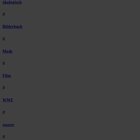
ökologisch
#
Bilderbuch
#
Mode
#
Film
#
WWF
#
wasser
#