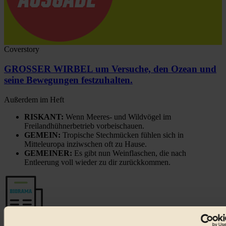
Coverstory
GROSSER WIRBEL um Versuche, den Ozean und
seine Bewegungen festzuhalten.
Außerdem im Heft
RISKANT:
Wenn Meeres- und Wildvögel im
Freilandhühnerbetrieb vorbeischauen.
GEMEIN:
Tropische Stechmücken fühlen sich in
Mitteleuropa inziwschen oft zu Hause.
GEMEINER:
Es gibt nun Weinflaschen, die nach
Entleerung voll wieder zu dir zurückkommen.
Der BIORAMA-Newsletter