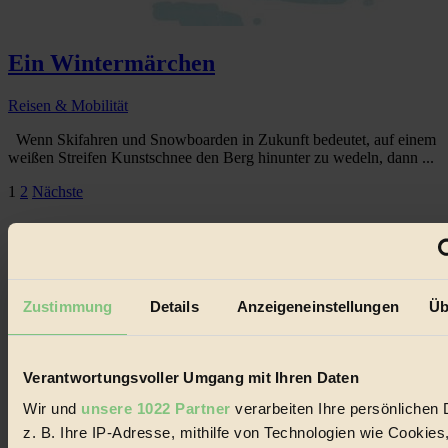
Ein Wintermärchen
Reisen & Mobilität
Wenn Skifahren und Snowboarden in Zukunft bedeutet, auf einem
weißen Streifen Kunstschnee den Berg hinunter zu wedeln, dann ...
Seitennummerierung
1
2
Nächste
der
Beiträge
Zustimmung
Details
Anzeigeneinstellungen
Üb
Verantwortungsvoller Umgang mit Ihren Daten
Wir und
unsere 1022 Partner
verarbeiten Ihre persönlichen 
z. B. Ihre IP-Adresse, mithilfe von Technologien wie Cookies