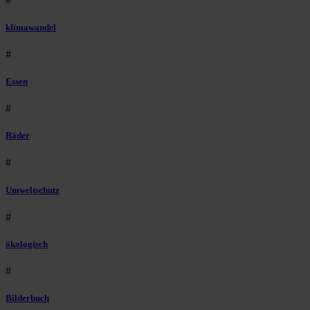
klimawandel
#
Essen
#
Räder
#
Umweltschutz
#
ökologisch
#
Bilderbuch