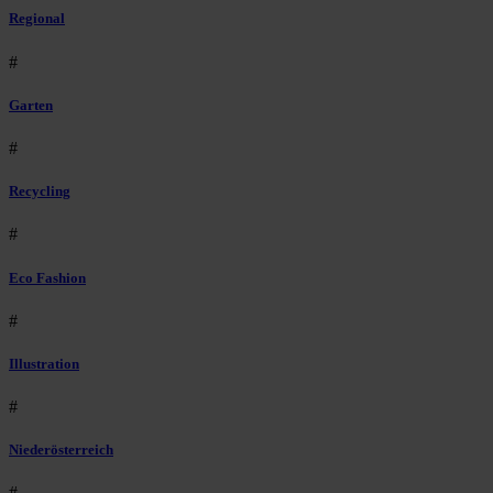
Regional
#
Garten
#
Recycling
#
Eco Fashion
#
Illustration
#
Niederösterreich
#