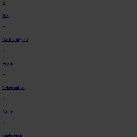
#
Bio
#
Nachhaltigkeit
#
Vegan
#
Lebensmittel
#
Natur
#
kinderbuch