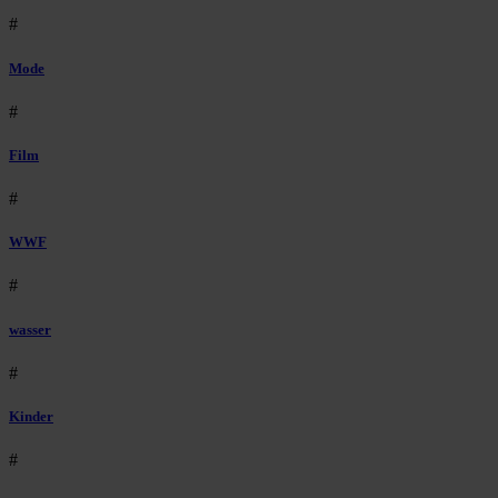
#
Mode
#
Film
#
WWF
#
wasser
#
Kinder
#