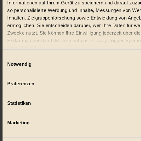
Informationen auf Ihrem Gerät zu speichern und darauf zuzu
so personalisierte Werbung und Inhalte, Messungen von We
Inhalten, Zielgruppenforschung sowie Entwicklung von Ange
ermöglichen. Sie entscheiden darüber, wer Ihre Daten für we
Zwecke nutzt. Sie können Ihre Einwilligung jederzeit über di
Erklärung oder durch Klicken auf das Privacy Trigger Symbo
oder widerrufen
Einwilligungsauswahl
Wenn Sie es erlauben, würden wir auch gerne:
Notwendig
Informationen über Ihre geografische Lage erfassen, 
auf einige Meter genau sein können
Präferenzen
Ihr Gerät durch aktives Scannen nach bestimmten 
(Fingerprinting) identifizieren
Statistiken
Erfahren Sie mehr darüber, wie Ihre persönlichen Daten verar
werden, und legen Sie Ihre Präferenzen im
Abschnitt Einzel
fest.
Marketing
BIORAMA.eu verwendet Cookies