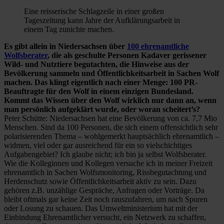
Eine reisserische Schlagzeile in einer großen
Tageszeitung kann Jahre der Aufklärungsarbeit in
einem Tag zunichte machen.
Es gibt allein in Niedersachsen über
100 ehrenamtliche
Wolfsberater
, die als geschulte Personen Kadaver gerissener
Wild- und Nutztiere begutachten, die Hinweise aus der
Bevölkerung sammeln und Öffentlichkeitsarbeit in Sachen Wolf
machen. Das klingt eigentlich nach einer Menge: 100 PR-
Beauftragte für den Wolf in einem einzigen Bundesland.
Kommt das Wissen über den Wolf wirklich nur dann an, wenn
man persönlich aufgeklärt wurde, oder woran scheitert’s?
Peter Schütte: Niedersachsen hat eine Bevölkerung von ca. 7,7 Mio
Menschen. Sind da 100 Personen, die sich einem offensichtlich sehr
polarisierenden Thema – wohlgemerkt hauptsächlich ehrenamtlich –
widmen, viel oder gar ausreichend für ein so vielschichtiges
Aufgabengebiet? Ich glaube nicht; ich bin ja selbst Wolfsberater.
Wie die Kolleginnen und Kollegen versuche ich in meiner Freizeit
ehrenamtlich in Sachen Wolfsmonitoring, Rissbegutachtung und
Herdenschutz sowie Öffentlichkeitsarbeit aktiv zu sein. Dazu
gehören z.B. unzählige Gespräche, Anfragen oder Vorträge. Da
bleibt oftmals gar keine Zeit noch rauszufahren, um nach Spuren
oder Losung zu schauen. Das Umweltministerium hat mit der
Einbindung Ehrenamtlicher versucht, ein Netzwerk zu schaffen,