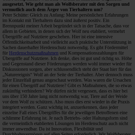
ausgesetzt. Wie geht man als Wolfsberater mit den Sorgen und
vermutlich auch dem Ärger von Tierhaltern um?
Peter Schütte: Gleich zu Anfang: Meine persönlichen Erfahrungen
im Kontakt mit Tierhaltern dazu sind äußerst positiv. Ein
Brennpunkt meiner Arbeit begründet sich in der Tatsache, dass vor
allem in Gebieten, in denen sich der Wolf neu etabliert, vermehrt
Übergriffe auf Nutztiere geschehen. Hier ist eine intensive
Öffentlichkeitsarbeit und vielleicht auch praktische Unterstützung in
Sachen dauerhafter Herdenschutz notwendig. Es gibt Fördermittel
für
Herdenschutzmaßnahmen
und Kompensationszahlungen für
Übergriffe auf Nutztiere. Ich denke, dies ist gut und richtig so. Höhe
und Gegenstand dieser Förderungen werden wohl immer wieder für
Diskussionen sorgen, aber schlussendlich steht der Staat hier für das
„Naturereignis“ Wolf an der Seite der Tierhalter. Aber dennoch muss
jeder Einzelfall genau angeschaut werden. Was waren die Ursachen
für einen Übergriff auf Nutztiere? Gibt es Maßnahmen, die so etwas
zukünftig verhindern? Wir dürfen nicht vergessen, dass es hier bei
uns über 150 Jahre lang nicht notwendig war, Tiere auf der Weide
vor dem Wolf zu schützen. Also muss dies erst wieder in die Praxis
integriert werden. Ganz wichtig ist, anzuerkennen, dass jeder
einzelne Fall eines Übergriffes für die jeweiligen Betroffenen eine
schlimme Erfahrung ist. Je nach Betriebs- oder Haltungsform sind
die vermeintlich etablierten Lösungen im Herdenschutz auch nicht
immer anwendbar. Da ist Innovation, Flexibilität und
Durchhaltevermögen auf allen Seiten erforderlich. Wir Wolfsberater