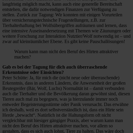
langfristig möglich macht, kann auch eine generelle Bereitschaft
entstehen, die dafür notwendigen Finanzen zur Verfügung zu
stellen. Zurück zur Tagung: Wir konnten mit einigen Vorurteilen
über versicherungstechnische Fragestellungen, z.B. zur
Tierhalterhaftung bei Wolfsübergriffen aufräumen und lernen, dass
eine intensive Auseinandersetzung mit Themen wie Zäunungen oder
weitere Forschung zur Interaktion Nutztier/Wolf notwendig ist – und
zwar auf kleinräumlicher Ebene. Es gibt keine Pauschallösungen!
Warum kann man nicht den Beruf des Hirten attraktiver
machen?
Gab es bei der Tagung für dich auch überraschende
Erkenntnisse oder Einsichten?
Peter Schütte: Ja, für mich die (nicht neue oder überraschende)
Erkenntnis, dass in anderen Ländern, die Anwesenheit der großen
Beutegreifer (Bär, Wolf, Luchs) Normalität ist – damit verbunden
auch die Tierhalter und die Bevölkerung daran gewöhnt sind, diesen
Tieren auch mal zu begegnen, was ja hierzulande immer noch
entweder Begeisterungsstürme oder Panik verursacht. Das erwähne
ich deshalb, weil es dort selbstverständlich ist, dass ein Hirte sein
Herde „bewacht“. Natürlich ist die Haltungsform oft nicht
vergleichbar mit hiesiger gängiger Praxis, aber warum kann man
nicht den Beruf des Hirten attraktiver machen, vor allem so
gestalten, dass es sich auch lohnt, Tiere zu halten. Das wäre doch