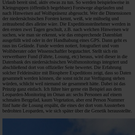
Urlaub bereit sind, aktiv etwas zu tun. So werden beispielsweise in
Kleingruppen (öffentlich begehbare) Forstwege abgelaufen und
nach Hinweisen auf Wolfspräsenz abgesucht. Wer die Dimensionen
der niedersächsischen Forsten kennt, weiß, wie mühselig und
zeitraubend dies alleine wäre. Die Expeditionsteilnehmer werden in
den ersten zwei Tagen geschult, z.B. nach welchen Hinweisen wir
suchen, wie man sie erkennt, wie das entsprechende Datenblatt
ausgefüllt wird oder in der Handhabung eines GPS. Dann geht es
raus ins Gelände. Funde werden notiert, fotografiert und vom
Wolfsberater oder Wissenschaftler begutachtet. Stellt sich ein
verwertbarer Fund (Fährte, Losung, etc) heraus, wird dieser in die
Datenbank des niedersächsischen Wolfsmonitorings integriert und
abschließend dort von offizieller Seite bewertet. Die Erfahrung
solcher Feldeinsätze mit Biosphere Expeditions zeigt, dass so Daten
gesammelt werden können, die sonst nicht zur Verfügung stehen
würden, schlicht weil niemand sie gesammelt hätte. Dabei ist das
Prinzip ganz einfach. Ich führe hier gerne ein Beispiel aus dem
Leoparden-Monitoring im Oman an: sechs Personen auf einem
schmalen Bergpfad, kaum Vegetation, aber erst Person Nummer
fünf hatte die Losung erspäht, die eines der dort vom Aussterben
bedrohten Leoparden, wie sich später über die Genetik herausstellte.