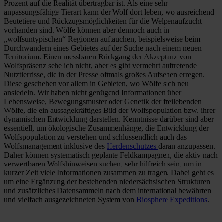
Prozent auf die Realität übertragbar ist. Als eine sehr
anpassungsfähige Tierart kann der Wolf dort leben, wo ausreichend
Beutetiere und Rückzugsmöglichkeiten für die Welpenaufzucht
vorhanden sind. Wölfe können aber dennoch auch in
„wolfsuntypischen“ Regionen auftauchen, beispielsweise beim
Durchwandern eines Gebietes auf der Suche nach einem neuen
Territorium. Einen messbaren Rückgang der Akzeptanz von
Wolfspräsenz sehe ich nicht, aber es gibt vermehrt auftretende
Nutztierrisse, die in der Presse oftmals großes Aufsehen erregen.
Diese geschehen vor allem in Gebieten, wo Wölfe sich neu
ansiedeln. Wir haben nicht genügend Informationen über
Lebensweise, Bewegungsmuster oder Genetik der freilebenden
Wölfe, die ein aussagekräftiges Bild der Wolfspopulation bzw. ihrer
dynamischen Entwicklung darstellen. Kenntnisse darüber sind aber
essentiell, um ökologische Zusammenhänge, die Entwicklung der
Wolfspopulation zu verstehen und schlussendlich auch das
Wolfsmanagement inklusive des
Herdenschutzes
daran anzupassen.
Daher können systematisch geplante Feldkampagnen, die aktiv nach
verwertbaren Wolfshinweisen suchen, sehr hilfreich sein, um in
kurzer Zeit viele Informationen zusammen zu tragen. Dabei geht es
um eine Ergänzung der bestehenden niedersächsischen Strukturen
und zusätzliches Datensammeln nach dem international bewährten
und vielfach ausgezeichneten System von
Biosphere Expeditions
.