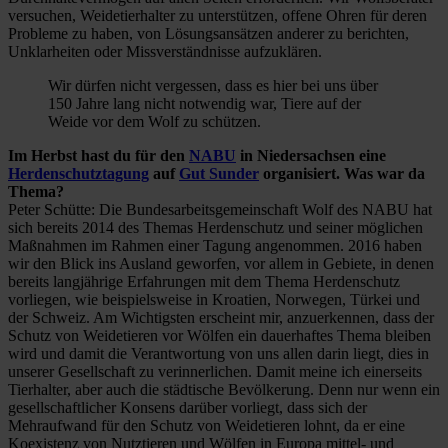
versuchen, Weidetierhalter zu unterstützen, offene Ohren für deren
Probleme zu haben, von Lösungsansätzen anderer zu berichten,
Unklarheiten oder Missverständnisse aufzuklären.
Wir dürfen nicht vergessen, dass es hier bei uns über
150 Jahre lang nicht notwendig war, Tiere auf der
Weide vor dem Wolf zu schützen.
Im Herbst hast du für den
NABU
in Niedersachsen eine
Herdenschutztagung
auf
Gut Sunder
organisiert. Was war da
Thema?
Peter Schütte: Die Bundesarbeitsgemeinschaft Wolf des NABU hat
sich bereits 2014 des Themas Herdenschutz und seiner möglichen
Maßnahmen im Rahmen einer Tagung angenommen. 2016 haben
wir den Blick ins Ausland geworfen, vor allem in Gebiete, in denen
bereits langjährige Erfahrungen mit dem Thema Herdenschutz
vorliegen, wie beispielsweise in Kroatien, Norwegen, Türkei und
der Schweiz. Am Wichtigsten erscheint mir, anzuerkennen, dass der
Schutz von Weidetieren vor Wölfen ein dauerhaftes Thema bleiben
wird und damit die Verantwortung von uns allen darin liegt, dies in
unserer Gesellschaft zu verinnerlichen. Damit meine ich einerseits
Tierhalter, aber auch die städtische Bevölkerung. Denn nur wenn ein
gesellschaftlicher Konsens darüber vorliegt, dass sich der
Mehraufwand für den Schutz von Weidetieren lohnt, da er eine
Koexistenz von Nutztieren und Wölfen in Europa mittel- und