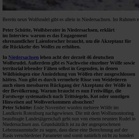
Bereits neun Wolfsrudel gibt es allein in Niedersachsen. Im Rahmen 
Peter Schütte, Wolfsberater in Niedersachsen, erklärt
im Interview warum es das Engagement
ehrenamtlicher Laienforscher braucht, um die Akzeptanz für
die Rückkehr des Wolfes zu erhöhen.
In
Niedersachsen
leben acht der derzeit 46 deutschen
Wolfsrudel. Außerdem gibt es Nachweise einzelner Wölfe sowie
territorial lebender Fähen selbst in Gegenden, in denen
Wildbiologen eine Ansiedelung von Wölfen eher ausgeschlossen
hätten. Nun gibt es durch vermehrte Risse von Weidetieren
auch einen messbaren Rückgang der Akzeptanz der Wölfe in
der Bevölkerung. Warum braucht es nun Freiwillige, die
Forstwege systematisch nach Trittsiegeln, Kot oder sonstigen
Hinweisen auf Wolfsvorkommen absuchen?
Peter Schütte:
Ende November wurden mehrere Wölfe im
Landkreis Rotenburg nachgewiesen. Die mit dem Wolfsmonitoring
beauftragte Landesjägerschaft geht nun von einem neunten Rudel in
Niedersachsen aus. Grundsätzlich ist zu der angesprochenen
Lebensraumstudie zu sagen, dass diese eine Berechnung auf der
Basis verschiedener Parameter und somit natürlich nicht zu hundert