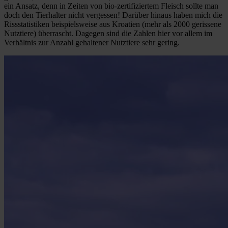
ein Ansatz, denn in Zeiten von bio-zertifiziertem Fleisch sollte man
doch den Tierhalter nicht vergessen! Darüber hinaus haben mich die
Rissstatistiken beispielsweise aus Kroatien (mehr als 2000 gerissene
Nutztiere) überrascht. Dagegen sind die Zahlen hier vor allem im
Verhältnis zur Anzahl gehaltener Nutztiere sehr gering.