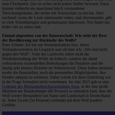
zum Überlaufen. Das ist sicher nicht jedem Städter bewusst. Dazu
kommt vielleicht ein manchmal falsch verstandener
Tierschutzgedanke, der nichts mit Naturschutz zu tun hat. Aber
nochmal: wenn die Leute miteinander reden, statt übereinander, gibt
es viele Schnittmengen und gemeinsame Interessen. Nur findet das
leider viel zu selten statt.
Einmal abgesehen von der Bauernschaft: Wie steht der Rest
der Bevölkerung zur Rückkehr des Wolfs?
Peter Schütte: Ich bin mit Weidetierhaltern bzw. deren
Verbandsvertretern im Gespräch und oft höre ich; „Wir sind nicht
gegen den Wolf“. Viele der Landwirte sehen nicht die
Wiederbesiedlung der Wölfe als kritisch, sondern die damit
verbundenen existentiellen Bedrohungen für Nutztiere und die
häufig sehr kleinen Betriebe im Nebenerwerb. Diese haben meistens
weder die finanziellen, noch die personellen Möglichkeiten, ihre
Herden adäquat zu schützen. Daher würde ich diese Einteilung wie
in der Frage formuliert nicht vornehmen. Im Jahr 2015 gab es eine
Umfrage des Meinungsforschungsinstituts forsa
, in der eine große
Mehrheit der Bundesbürger (80 Prozent) es erfreulich fand, dass der
Wolf wieder Bestandteil von Natur und Landschaft in Deutschland
ist. Jeder Zweite (54 Prozent) verbindet mit dem Wolf positive
Gefühle.