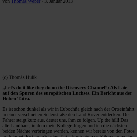
von
Thomas Weber
·
3. Januar 2013
(c) Thomás Hulik
„Let’s do it like they do on the Discovery Channel“: Als Laie
auf den Spuren des europäischen Luchses. Ein Bericht aus der
Hohen Tatra.
Es ist schon dunkel als wir in Ľubochňa gleich nach der Ortseinfahrt
in einer verschneiten Seitenstraße den Land Rover entdecken. Der
Fahrer steigt kurz aus, deutet uns, ihm zu folgen. Up the hill! Das
alte Landhaus, in dem mein Kollege Jürgen und ich die nächsten
beiden Nächte verbringen werden, kennen wir bereits von den Fotos
im Internet. Erst am nächsten Tag, als wir ein paar Kilometer weiter