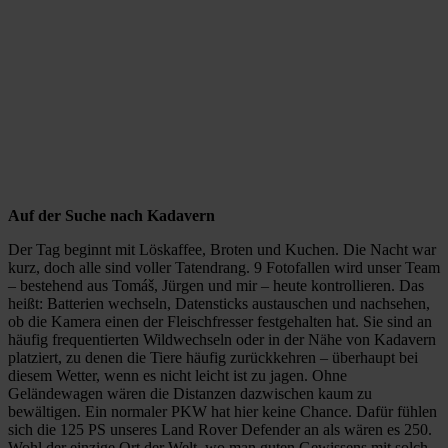
Auf der Suche nach Kadavern
Der Tag beginnt mit Löskaffee, Broten und Kuchen. Die Nacht war
kurz, doch alle sind voller Tatendrang. 9 Fotofallen wird unser Team
– bestehend aus Tomáš, Jürgen und mir – heute kontrollieren. Das
heißt: Batterien wechseln, Datensticks austauschen und nachsehen,
ob die Kamera einen der Fleischfresser festgehalten hat. Sie sind an
häufig frequentierten Wildwechseln oder in der Nähe von Kadavern
platziert, zu denen die Tiere häufig zurückkehren – überhaupt bei
diesem Wetter, wenn es nicht leicht ist zu jagen. Ohne
Geländewagen wären die Distanzen dazwischen kaum zu
bewältigen. Ein normaler PKW hat hier keine Chance. Dafür fühlen
sich die 125 PS unseres Land Rover Defender an als wären es 250.
Wohl der einzige Ort der Welt, wo man guten Gewissens mit solch