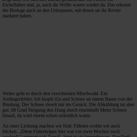
Eichelhäher und, ja, auch die Wölfe waren wieder da. Das erkennt
der Biologe auch an den Urinspuren, mit denen sie ihr Revier
markiert haben.
Weiter geht es durch den verschneiten Mischwald. Ein
Anfängerfehler: Ich klopfe Eis und Schnee an einem Baum von der
Bindung. Der Schnee rieselt mir ins Genick. Die Abkühlung tut aber
gut. 68 Grad Steigung den Hang durch eineinhalb Meter Schnee
hinauf, da wird einem schon ordentlich warm.
An einer Lichtung machen wir Halt: Fährten wohin wir auch
blicken. „Diese Futterkrippe hier war vor zwei Wochen noch
randvoll,“ erinnert sich Tomáš. Jetzt ist sie leergefressen. Der Duft