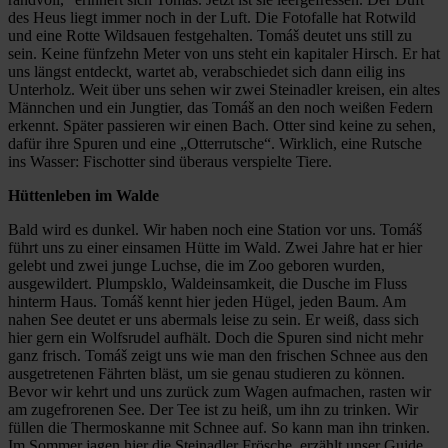
des Heus liegt immer noch in der Luft. Die Fotofalle hat Rotwild
und eine Rotte Wildsauen festgehalten. Tomáš deutet uns still zu
sein. Keine fünfzehn Meter von uns steht ein kapitaler Hirsch. Er hat
uns längst entdeckt, wartet ab, verabschiedet sich dann eilig ins
Unterholz. Weit über uns sehen wir zwei Steinadler kreisen, ein altes
Männchen und ein Jungtier, das Tomáš an den noch weißen Federn
erkennt. Später passieren wir einen Bach. Otter sind keine zu sehen,
dafür ihre Spuren und eine „Otterrutsche“. Wirklich, eine Rutsche
ins Wasser: Fischotter sind überaus verspielte Tiere.
Hüttenleben im Walde
Bald wird es dunkel. Wir haben noch eine Station vor uns. Tomáš
führt uns zu einer einsamen Hütte im Wald. Zwei Jahre hat er hier
gelebt und zwei junge Luchse, die im Zoo geboren wurden,
ausgewildert. Plumpsklo, Waldeinsamkeit, die Dusche im Fluss
hinterm Haus. Tomáš kennt hier jeden Hügel, jeden Baum. Am
nahen See deutet er uns abermals leise zu sein. Er weiß, dass sich
hier gern ein Wolfsrudel aufhält. Doch die Spuren sind nicht mehr
ganz frisch. Tomáš zeigt uns wie man den frischen Schnee aus den
ausgetretenen Fährten bläst, um sie genau studieren zu können.
Bevor wir kehrt und uns zurück zum Wagen aufmachen, rasten wir
am zugefrorenen See. Der Tee ist zu heiß, um ihn zu trinken. Wir
füllen die Thermoskanne mit Schnee auf. So kann man ihn trinken.
Im Sommer jagen hier die Steinadler Frösche, erzählt unser Guide.