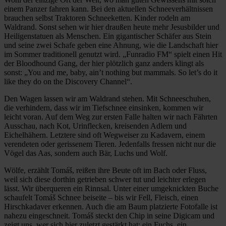
einem Panzer fahren kann. Bei den aktuellen Schneeverhältnissen
brauchen selbst Traktoren Schneeketten. Kinder rodeln am
Waldrand. Sonst sehen wir hier draußen heute mehr Jesusbilder und
Heiligenstatuen als Menschen. Ein gigantischer Schäfer aus Stein
und seine zwei Schafe geben eine Ahnung, wie die Landschaft hier
im Sommer traditionell genutzt wird. „Funradio FM“ spielt einen Hit
der Bloodhound Gang, der hier plötzlich ganz anders klingt als
sonst: „You and me, baby, ain’t nothing but mammals. So let’s do it
like they do on the Discovery Channel“.
Den Wagen lassen wir am Waldrand stehen. Mit Schneeschuhen,
die verhindern, dass wir im Tiefschnee einsinken, kommen wir
leicht voran. Auf dem Weg zur ersten Falle halten wir nach Fährten
Ausschau, nach Kot, Urinflecken, kreisenden Adlern und
Eichelhähern. Letztere sind oft Wegweiser zu Kadavern, einem
verendeten oder gerissenem Tieren. Jedenfalls fressen nicht nur die
Vögel das Aas, sondern auch Bär, Luchs und Wolf.
Wölfe, erzählt Tomáš, reißen ihre Beute oft im Bach oder Fluss,
weil sich diese dorthin getrieben schwer tut und leichter erlegen
lässt. Wir überqueren ein Rinnsal. Unter einer umgeknickten Buche
schaufelt Tomáš Schnee beiseite – bis wir Fell, Fleisch, einen
Hirschkadaver erkennen. Auch die am Baum platzierte Fotofalle ist
nahezu eingeschneit. Tomáš steckt den Chip in seine Digicam und
zeigt uns, wer sich hier zuletzt gestärkt hat: ein Fuchs, ein