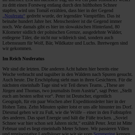
zu dritt einen Forstweg entlang durch den hüfthohen Schnee
stapfen, wird uns Tomáš erzählen, dass hier in der Gegend
„Nosferatu“
gedreht wurde, der legendäre Vampirfilm. Das ist
beinahe hundert Jahre her. Menschenleer ist die Gegend immer
noch. Wie damals gibt es hier im slowakischen Hinterland, 80
Kilometer südlich der polnischen Grenze, ausgedehnte Wälder,
entlegene Täler, die nicht nur wildreich sind, sondern auch
Lebensraum für Wolf, Bär, Wildkatze und Luchs. Ihretwegen sind
wir gekommen.
Im Reich Nosferatus
Wir sind die letzten. Die anderen Acht haben hier bereits eine
Woche verbracht und tagsüber in den Wäldern nach Spuren gesucht.
Auch heute. Die Erschöpfung sieht man in ihren Gesichtern. Für die
nächsten eineinhalb Tage sind wir Teil dieses Teams. „These are
Jürgen and Thomas, two journalists from Austria“, sagt Peter. „Stellt
euch am besten selbst vor“. Peter ist Deutscher, eigentlich
Geograph, für ein paar Wochen aber Expeditionsleiter hier in der
Hohen Tatra. Zehn Minuten später lotst er uns alle hinunter ins Dorf.
Diesmal gehen wir zu Fuß, wie die Wölfe – einer in den Fußstapfen
des anderen. Das spart Energie und hält die Füße trocken. „Soviel
Schnee war hier schon seit Jahren nicht,“ erzählt Peter. Jetzt ist Mitte
Februar und es liegt eineinhalb Meter Schnee. Wir passieren Villen
und repräsentative Landhäuser wie wir sie vom
Semmering
kennen.