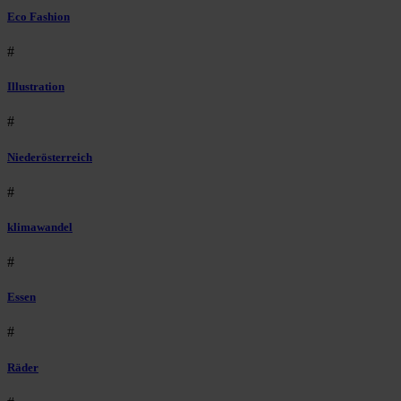
Eco Fashion
#
Illustration
#
Niederösterreich
#
klimawandel
#
Essen
#
Räder