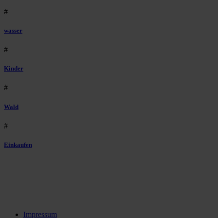
#
wasser
#
Kinder
#
Wald
#
Einkaufen
Impressum