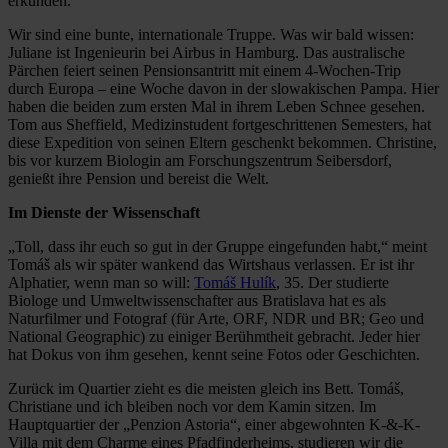
erkunden.
Wir sind eine bunte, internationale Truppe. Was wir bald wissen:
Juliane ist Ingenieurin bei Airbus in Hamburg. Das australische
Pärchen feiert seinen Pensionsantritt mit einem 4-Wochen-Trip
durch Europa – eine Woche davon in der slowakischen Pampa. Hier
haben die beiden zum ersten Mal in ihrem Leben Schnee gesehen.
Tom aus Sheffield, Medizinstudent fortgeschrittenen Semesters, hat
diese Expedition von seinen Eltern geschenkt bekommen. Christine,
bis vor kurzem Biologin am Forschungszentrum Seibersdorf,
genießt ihre Pension und bereist die Welt.
Im Dienste der Wissenschaft
„Toll, dass ihr euch so gut in der Gruppe eingefunden habt,“ meint
Tomáš als wir später wankend das Wirtshaus verlassen. Er ist ihr
Alphatier, wenn man so will:
Tomáš Hulík
, 35. Der studierte
Biologe und Umweltwissenschafter aus Bratislava hat es als
Naturfilmer und Fotograf (für Arte, ORF, NDR und BR; Geo und
National Geographic) zu einiger Berühmtheit gebracht. Jeder hier
hat Dokus von ihm gesehen, kennt seine Fotos oder Geschichten.
Zurück im Quartier zieht es die meisten gleich ins Bett. Tomáš,
Christiane und ich bleiben noch vor dem Kamin sitzen. Im
Hauptquartier der „Penzion Astoria“, einer abgewohnten K-&-K-
Villa mit dem Charme eines Pfadfinderheims, studieren wir die