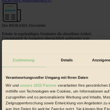
BIORAMA Niederösterreich #7
Der BIORAMA-Newsletter
Erhalte in regelmäßigen Abständen die aktuellsten Artikel,
Gewinnspiele & Ausgaben übersichtlich aufbereitet vom
BIORAMA-Magazin per E-Mail.
Jetzt eintragen:
Zustimmung
Details
Anzeigene
Verantwortungsvoller Umgang mit Ihren Daten
Wir und
unsere 1022 Partner
verarbeiten Ihre persönlichen 
mithilfe von Technologien wie Cookies, um Informationen au
© 2026 Biorama GmbH
zuzugreifen und so personalisierte Werbung und Inhalte, M
Impressum & Disclaimer
Zielgruppenforschung sowie Entwicklung von Angeboten zu e
Datenschutz
wer Ihre Daten für welche Zwecke nutzt. Sie können Ihre Einw
Mediadaten