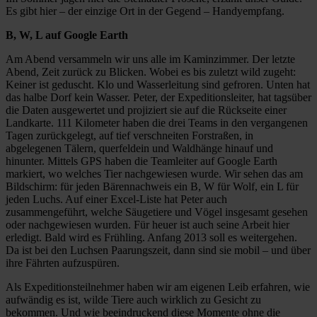
Es gibt hier – der einzige Ort in der Gegend – Handyempfang.
B, W, L auf Google Earth
Am Abend versammeln wir uns alle im Kaminzimmer. Der letzte
Abend, Zeit zurück zu Blicken. Wobei es bis zuletzt wild zugeht:
Keiner ist geduscht. Klo und Wasserleitung sind gefroren. Unten hat
das halbe Dorf kein Wasser. Peter, der Expeditionsleiter, hat tagsüber
die Daten ausgewertet und projiziert sie auf die Rückseite einer
Landkarte. 111 Kilometer haben die drei Teams in den vergangenen
Tagen zurückgelegt, auf tief verschneiten Forstraßen, in
abgelegenen Tälern, querfeldein und Waldhänge hinauf und
hinunter. Mittels GPS haben die Teamleiter auf Google Earth
markiert, wo welches Tier nachgewiesen wurde. Wir sehen das am
Bildschirm: für jeden Bärennachweis ein B, W für Wolf, ein L für
jeden Luchs. Auf einer Excel-Liste hat Peter auch
zusammengeführt, welche Säugetiere und Vögel insgesamt gesehen
oder nachgewiesen wurden. Für heuer ist auch seine Arbeit hier
erledigt. Bald wird es Frühling. Anfang 2013 soll es weitergehen.
Da ist bei den Luchsen Paarungszeit, dann sind sie mobil – und über
ihre Fährten aufzuspüren.
Als Expeditionsteilnehmer haben wir am eigenen Leib erfahren, wie
aufwändig es ist, wilde Tiere auch wirklich zu Gesicht zu
bekommen. Und wie beeindruckend diese Momente ohne die