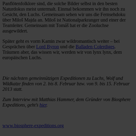
Panflötenfolklore sind, die solche Bilder selbst in den besten
Naturdokus meist untermalt. Einmal bekommen wir ihn noch zu
Gesicht, den Luchs. Gemeinsam sehen wir uns die Fernsehdoku
über Miloš Majda an. Miloš ist Nationalparkranger und einer der
Teamleiter. Gemeinsam mit Tomáš hat er die Zooluchse
ausgewildert.
Später geht es vorm Kamin zwar wildromantisch weiter – bei
Gesprächen über
Lord Byron
und die
Balladen Colerdiges
.
Träumen aber, das wissen wir, werden wir von lynx lynx, dem
europäischen Luchs.
Die nächsten gemeinnützigen Expeditionen zu Luchs, Wolf und
Wildkatze finden von 2. bis 8. Februar bzw. von 9. bis 15. Februar
2013 statt.
Zum Interview mit Matthias Hammer, dem Gründer von Biosphere
Expeditions, geht’s
hier
.
www.biosphere-expeditions.org