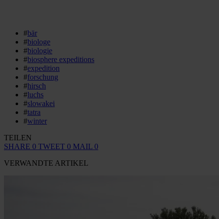
#
bär
#
biologe
#
biologie
#
biosphere expeditions
#
expedition
#
forschung
#
hirsch
#
luchs
#
slowakei
#
tatra
#
winter
TEILEN
SHARE
0
TWEET
0
MAIL
0
VERWANDTE ARTIKEL