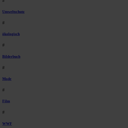
#
Umweltschutz
#
ökologisch
#
Bilderbuch
#
Mode
#
Film
#
WWF