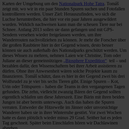
Karten der Umgebung um den
Nationalpark Hohe Tatra
. Tomáš
zeigt mir, wo wir in ein paar Stunden Spuren suchen und Fotofallen
kontrollieren werden. Unser Ziel: Herauszufinden, wo sich die
Luchse herumtreiben, die hier vor ein paar Jahren ausgewildert
wurden. Wirklich nachweisen kann man die scheuen Tiere nur bei
Schnee. Anfang 2013 sollen sie dann gefangen und mit GPS-
Sendern versehen wieder freigelassen werden, um ihre
Wanderrouten nachvollziehen zu können. Je mehr die Forscher über
die großen Raubtiere hier in der Gegend wissen, desto besser
können sie auch außerhalb des Nationalparks geschützt werden. Um
dieses Wissen zu mehren, nehmen Laien wie Christine, Tom oder
Juliane an dieser gemeinnützigen
„Biosphere Expedition“
teil – und
bezahlen dafür, den Wissenschaftern bei ihrer Arbeit assistieren zu
dürfen. Ohne ihre Anwesenheit wären solche Projekte kaum zu
finanzieren. Tomáš schätzt, dass es hier in der Gegend zwei bis drei
Wolfsrudel zu je vier bis sechs Tieren gibt. Einige Spuren – Kot,
Urin oder Trittspuren – haben die Teams in den vergangenen Tagen
gefunden. Die zehn, vielleicht zwanzig Bären der Gegend sollten
eigentlich schlafen um diese Jahreszeit. Eine Bärin mit ihren beiden
Jungen ist aber bereits unterwegs. Auch das haben die Spuren
verraten. Entweder die Hitzewelle im Jänner oder unvorsichtige
Wanderer haben sie in ihrer Winterruhe gestört. Vor zwei Wochen
hatte es dann plötzlich wieder minus 29 Grad. Seither hat es jeden
Tag geschneit. Später beim Einschlafen hören wir Dachlawinen
abgehen.