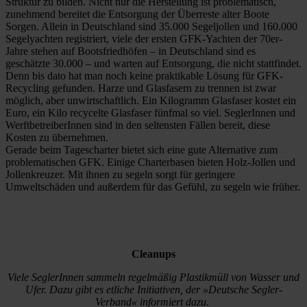
Struktur zu bilden. Nicht nur die Herstellung ist problematisch,
zunehmend bereitet die Entsorgung der Überreste alter Boote
Sorgen. Allein in Deutschland sind 35.000 Segeljollen und 160.000
Segelyachten registriert, viele der ersten GFK-Yachten der 70er-
Jahre stehen auf Bootsfriedhöfen – in Deutschland sind es
geschätzte 30.000 – und warten auf Entsorgung, die nicht stattfindet.
Denn bis dato hat man noch keine praktikable Lösung für GFK-
Recycling gefunden. Harze und Glasfasern zu trennen ist zwar
möglich, aber unwirtschaftlich. Ein Kilogramm Glasfaser kostet ein
Euro, ein Kilo recycelte Glasfaser fünfmal so viel. SeglerInnen und
WerftbetreiberInnen sind in den seltensten Fällen bereit, diese
Kosten zu übernehmen.
Gerade beim Tagescharter bietet sich eine gute Alternative zum
problematischen GFK. Einige Charterbasen bieten Holz-Jollen und
Jollenkreuzer. Mit ihnen zu segeln sorgt für geringere
Umweltschäden und außerdem für das Gefühl, zu segeln wie früher.
Cleanups
Viele SeglerInnen sammeln regelmäßig Plastikmüll von Wasser und
Ufer. Dazu gibt es etliche Initiativen, der »Deutsche Segler-
Verband« informiert dazu.