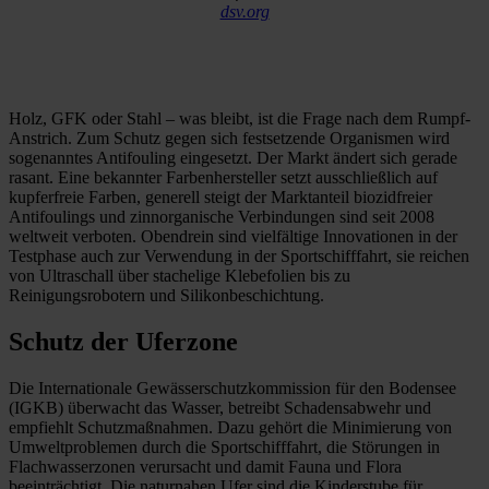
dsv.org
Holz, GFK oder Stahl – was bleibt, ist die Frage nach dem Rumpf-
Anstrich. Zum Schutz gegen sich festsetzende Organismen wird
sogenanntes Antifouling eingesetzt. Der Markt ändert sich gerade
rasant. Eine bekannter Farbenhersteller setzt ausschließlich auf
kupferfreie Farben, generell steigt der Marktanteil biozidfreier
Antifoulings und zinnorganische Verbindungen sind seit 2008
weltweit verboten. Obendrein sind vielfältige Innovationen in der
Testphase auch zur Verwendung in der Sportschifffahrt, sie reichen
von Ultraschall über stachelige Klebefolien bis zu
Reinigungsrobotern und Silikonbeschichtung.
Schutz der Uferzone
Die Internationale Gewässerschutzkommission für den Bodensee
(IGKB) überwacht das Wasser, betreibt Schadensabwehr und
empfiehlt Schutzmaßnahmen. Dazu gehört die Minimierung von
Umweltproblemen durch die Sportschifffahrt, die Störungen in
Flachwasserzonen verursacht und damit Fauna und Flora
beeinträchtigt. Die naturnahen Ufer sind die Kinderstube für