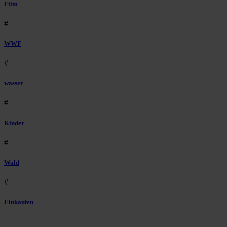
Film
#
WWF
#
wasser
#
Kinder
#
Wald
#
Einkaufen