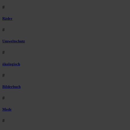
#
Räder
#
Umweltschutz
#
ökologisch
#
Bilderbuch
#
Mode
#