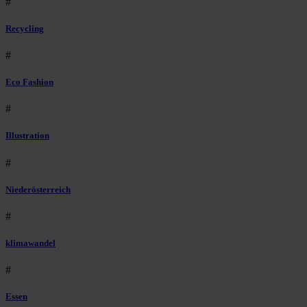
#
Recycling
#
Eco Fashion
#
Illustration
#
Niederösterreich
#
klimawandel
#
Essen