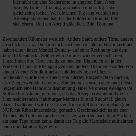
hier nicht um eine Sachertorte im engeren Sinn. Aber
Josephs Torte ist fruchtig, aromatisch und saftig – aber
gleichzeitig locker. Wer die einen Tag lang vor sich am
Arbeitsplatz stehen hat, bis der Fototermin kommt, fühlt
sich eisern. Und am Abend glücklich. Bild: Biorama.
Zweihundert Kilometer westlich. Andere Stadt, andere Torte, andere
Geschichte: Linz. Die Geschichte ist eine viel ältere. HistorikerInnen
haben eine »linzer Mandel Dortten« auf einer Rechnung aus dem
Jahr 1619 entdeckt. Seither wurde immer wieder versucht, den
LinzerInnen ihre Torte streitig zu machen. Eigentlich sei ja der
Winzerort Linz im Rheingau gemeint, andere Theorien erzählen von
einem Wiener Konditormeister mit dem Namen »Linzer«.
Schließlich wurde das »Buech von allerley Eingemachten Sachen,
also Zuggerwerckh, Gewürtz, Khütten uns sonsten allerhandt Obst«
(eigentlich eine Handschriftsammlung) einer Veroneser Adeligen im
Stiftsarchiv Admont gefunden, das das Rezept erwähnt und die in
Linz residierenden Habsburger Matthias II. und Rudolf II. gleich
dazu. Traditionell wird die Linzer Torte mit Ribiselmarmelade (und
NUR mit Ribiselmarmelade) gemacht. Geschmacklich ist sie eher
Kuchen als Torte und am besten ist sie, wenn sie nach dem Backen
ein paar Tage ruhen kann, damit der Teig die Marmelade aufnehmen
kann und damit saftiger wird.