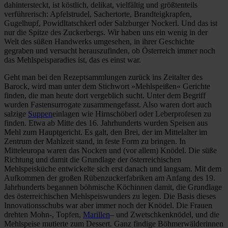
dahintersteckt, ist köstlich, delikat, vielfältig und größtenteils
verführerisch: Apfelstrudel, Sachertorte, Brandteigkrapfen,
Gugelhupf, Powidltatschkerl oder Salzburger Nockerl. Und das ist
nur die Spitze des Zuckerbergs. Wir haben uns ein wenig in der
Welt des süßen Handwerks umgesehen, in ihrer Geschichte
gegraben und versucht herauszufinden, ob Österreich immer noch
das Mehlspeisparadies ist, das es einst war.
Geht man bei den Rezeptsammlungen zurück ins Zeitalter des
Barock, wird man unter dem Stichwort »Mehlspeißen« Gerichte
finden, die man heute dort vergeblich sucht. Unter dem Begriff
wurden Fastensurrogate zusammengefasst. Also waren dort auch
salzige
Suppen
einlagen wie Hirnschöberl oder Leberprofesen zu
finden. Etwa ab Mitte des 16. Jahrhunderts wurden Speisen aus
Mehl zum Hauptgericht. Es galt, den Brei, der im Mittelalter im
Zentrum der Mahlzeit stand, in feste Form zu bringen. In
Mitteleuropa waren das Nocken und (vor allem) Knödel. Die süße
Richtung und damit die Grundlage der österreichischen
Mehlspeisküche entwickelte sich erst danach und langsam. Mit dem
Aufkommen der großen Rübenzuckerfabriken am Anfang des 19.
Jahrhunderts begannen böhmische Köchinnen damit, die Grundlage
des österreichischen Mehlspeiswunders zu legen. Die Basis dieses
Innovationsschubs war aber immer noch der Knödel. Die Frauen
drehten Mohn-, Topfen,
Marillen
– und Zwetschkenknödel, und die
Mehlspeise mutierte zum Dessert. Ganz findige Böhmerwälderinnen