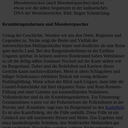
Moosbeernocken (auch Moosbeerpascher) sind so
etwas wie die süßen Sequenzen in der kulinarischen
DNA der Westösterreicher. Bild: Jürgen Schmücking.
Krumbirngendarmen und Moosbeerpascher
Genug der Geschichte. Wenden wir uns den Orten, Regionen und
Gegenden zu. Nichts zeigt die Breite und Vielfalt der
österreichischen Mehlspeiskultur klarer und deutlicher als eine Reise
quer durchs Land. Bei den BurgenländerInnen ist der Einfluss
Ungarns spürbar. In keinem anderen Bundesland haben Wirtshäuser
so oft die deftig-süßen Somlauer Nockerl auf der Karte stehen wie
im Burgenland. Dabei sind die Beliebtheit und Karriere dieses
Gerichts kaum nachzuvollziehen. Meist in altem Schlagobers und
billiger Schokosauce ertränkter Biskuit mit wenig delikater
Puddingfüllung. Wenn schon der Blick nach Ungarn, dann bitte die
Gundel-Palatschinke mit ihrer eleganten Nuss- und Rum-Rosinen-
Füllung und einer Garnitur aus karamellisierten Walnüssen.
Volkstümlicher sind da die Krumbirngendarmen. Zur Erinnerung:
GendarmInnen waren vor der Polizeireform die PolizistInnen in der
Provinz und ›Krumbirn‹ sagt man im Burgenland zu den
Kartoffeln
.
Es ist also Kartoffelteig, der die Fülle umhüllt. Diese Fülle ist ein
Gemisch aus süß marinierten Birnen und Mohn. Das Ergebnis sind
etwa handtellergroße Scheiben, den Waldviertler Mohnzelten gar
nicht unähnlich. Nur heller, weicher, saftiger. Nicht unbedingt