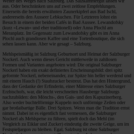
Weiter des Weges nach Salzburg. Das Salzkammergut lassen wir
aus. Oder beschränken uns auf zwei zeitlose Empfehlungen.
Einerseits die bereits erwähnten Zaunerkipferl aus Bad Ischl,
andererseits den Ausseer Lebkuchen. Für Letzteren lohnt ein
Besuch in einem der beiden Cafés in Bad Aussee. Lewandofsky
(kurz »Lewan« und eher traditionell) oder Anna Plochl am
Meranplatz. Im Gegensatz zum Lewandofsky gibt es im Anna
Plochl auch grandiosen Kaffee und eine Tortenboutique, die sich
sehen lassen kann. Aber wie gesagt – Salzburg.
Mehlspeismäßig ist Salzburg Geburtsort und Heimat der Salzburger
Nockerl. Auch wenn dieses Gericht mittlerweile in zahllosen
Formen und Varianten angeboten wird: Die original Salzburger
Nockerl haben ein exakt definiertes Erscheinungsbild: drei spitz
geformte Nockerl, nebeneinander, zur Spitze hin heller werdend und
mit einem Hauch (!) Staubzucker bestreut. Das hat den Hintergrund,
dass der Gedanke der Erfinderin, einer Mätresse eines Salzburger
Erzbischofs, war, die leicht verschneiten Hausberge Salzburgs
nachzubilden: den Mönchs-, den Gais- und den Kapuzinerberg.
Also weder buchtelförmige Kuppeln noch unförmige Zeilen oder
gar brotlaibartige Bälle. Drei Spitzen. Wenn man die Tradition ernst
nimmt. Dabei ist es eigentlich fast vermessen, die Salzburger
Nockerl als Mehlspeise zu führen, spielt doch das Mehl (im
Vergleich zu Eiklar und Zucker) eindeutig die zweite Geige, um im
Festspieljargon zu bleiben. Egal, Salzburg ist ohne Salzburger