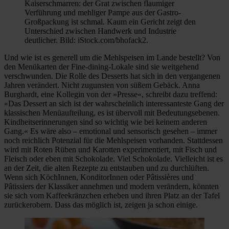
Kaiserschmarren: der Grat zwischen flaumiger
Verführung und mehliger Pampe aus der Gastro-
Großpackung ist schmal. Kaum ein Gericht zeigt den
Unterschied zwischen Handwerk und Industrie
deutlicher. Bild: iStock.com/bhofack2.
Und wie ist es generell um die Mehlspeisen im Lande bestellt? Von
den Menükarten der Fine-dining-Lokale sind sie weitgehend
verschwunden. Die Rolle des Desserts hat sich in den vergangenen
Jahren verändert. Nicht zugunsten von süßem Gebäck. Anna
Burghardt, eine Kollegin von der »Presse«, schreibt dazu treffend:
»Das Dessert an sich ist der wahrscheinlich interessanteste Gang der
klassischen Menüaufteilung, es ist übervoll mit Bedeutungsebenen.
Kindheitserinnerungen sind so wichtig wie bei keinem anderen
Gang.« Es wäre also – emotional und sensorisch gesehen – immer
noch reichlich Potenzial für die Mehlspeisen vorhanden. Stattdessen
wird mit Roten Rüben und Karotten experimentiert, mit Fisch und
Fleisch oder eben mit Schokolade. Viel Schokolade. Vielleicht ist es
an der Zeit, die alten Rezepte zu entstauben und zu durchlüften.
Wenn sich KöchInnen, KonditorInnen oder Pâtissières und
Pâtissiers der Klassiker annehmen und modern verändern, könnten
sie sich vom Kaffeekränzchen erheben und ihren Platz an der Tafel
zurückerobern. Dass das möglich ist, zeigen ja schon einige.