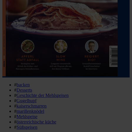
#
backen
#
Desserts
#
Geschichte der Mehlspeisen
#
Gugelhupf
#
kaiserschmarren
#
marillenknödel
#
Mehlspeise
#
österreichische küche
#
Süßspeisen