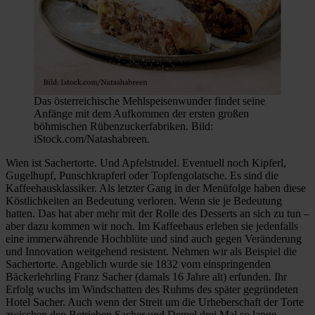
Das österreichische Mehlspeisenwunder findet seine
Anfänge mit dem Aufkommen der ersten großen
böhmischen Rübenzuckerfabriken. Bild:
iStock.com/Natashabreen.
Wien ist Sachertorte. Und Apfelstrudel. Eventuell noch Kipferl,
Gugelhupf, Punschkrapferl oder Topfengolatsche. Es sind die
Kaffeehausklassiker. Als letzter Gang in der Menüfolge haben diese
Köstlichkeiten an Bedeutung verloren. Wenn sie je Bedeutung
hatten. Das hat aber mehr mit der Rolle des Desserts an sich zu tun –
aber dazu kommen wir noch. Im Kaffeehaus erleben sie jedenfalls
eine immerwährende Hochblüte und sind auch gegen Veränderung
und Innovation weitgehend resistent. Nehmen wir als Beispiel die
Sachertorte. Angeblich wurde sie 1832 vom einspringenden
Bäckerlehrling Franz Sacher (damals 16 Jahre alt) erfunden. Ihr
Erfolg wuchs im Windschatten des Ruhms des später gegründeten
Hotel Sacher. Auch wenn der Streit um die Urheberschaft der Torte
zwischen den Betrieben Sacher und Demel drei Mal so lange