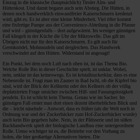
Einzug in die klassische (hauptsächlich) Tiroler Alm- und
Hüttenkost. Und damit begann auch sein Abstieg. Die Hütten, in
denen noch handwerklich einwandfreier Kaiserschmarrn kredenzt
wird, gibt es. Es ist aber eine kleine Minderheit. Viel öfter kommt
eine fixfertige Pampe aus der Convenience-Abteilung in die Pfanne
und wird – günstigenfalls – dort aufgewärmt. Im weniger günstigen
Fall klingelt in der Küche die Uhr der Mikrowelle. Das gilt im
Übrigen nicht nur für den Kaiserschmarrn. Es gilt auch für
Germknödel, Mohnnudeln und dergleichen. Das Handwerk
verschwindet auf den Hütten. Widerstand ist angesagt!
Ein Punkt, bei dem noch Luft nach oben ist, ist das Thema Bio.
Welche Rolle Bio in dieser Geschichte spielt, ist unklar. Wobei,
nein, unklar ist das keineswegs. Es ist kristallzuckerklar, dass es eine
Nebenrolle ist. Fragt man im Zauner in Bad Ischl, ob die Kipferl bio
sind, wird der Blick der Kellnerin oder des Kellners ob der völlig
deplatzierten Frage unsicher zwischen Hilf- und Fassungslosigkeit
pendeln. Es ist schlicht kein Thema. Genau wie im Sacher. Im
günstigen Fall erntet man dort einen dezent überheblichen Blick und
die – leicht näselnde – Antwort, dass es früher (als die Welt noch in
Ordnung war und der Zuckerbäcker zum Hof-Zuckerbäcker wurde)
auch kein Bio gegeben habe. Nein, in der Pâtisserie und im süßen
Backhandwerk spielt der biologische Landbau eine untergeordnete
Rolle. Umso wichtiger ist es, die Betriebe vor den Vorhang zu
holen, die hier großartige Alternativen bieten. Die