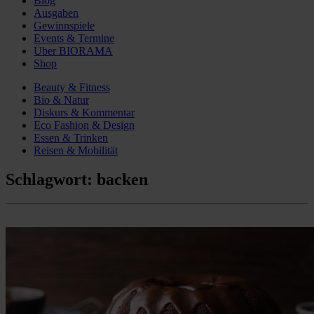
Blog
Ausgaben
Gewinnspiele
Events & Termine
Über BIORAMA
Shop
Beauty & Fitness
Bio & Natur
Diskurs & Kommentar
Eco Fashion & Design
Essen & Trinken
Reisen & Mobilität
Schlagwort:
backen