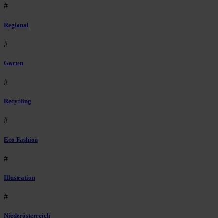
#
Regional
#
Garten
#
Recycling
#
Eco Fashion
#
Illustration
#
Niederösterreich