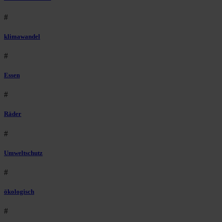
#
klimawandel
#
Essen
#
Räder
#
Umweltschutz
#
ökologisch
#