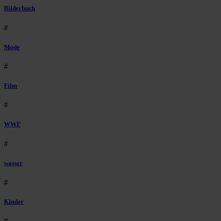
Bilderbuch
#
Mode
#
Film
#
WWF
#
wasser
#
Kinder
#