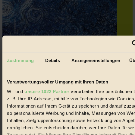
Zustimmung
Details
Anzeigeneinstellungen
Üb
Verantwortungsvoller Umgang mit Ihren Daten
Wir und
unsere 1022 Partner
verarbeiten Ihre persönlichen 
z. B. Ihre IP-Adresse, mithilfe von Technologien wie Cookies
Informationen auf Ihrem Gerät zu speichern und darauf zuzu
so personalisierte Werbung und Inhalte, Messungen von We
Inhalten, Zielgruppenforschung sowie Entwicklung von Ange
ermöglichen. Sie entscheiden darüber, wer Ihre Daten für we
Zwecke nutzt. Sie können Ihre Einwilligung jederzeit über di