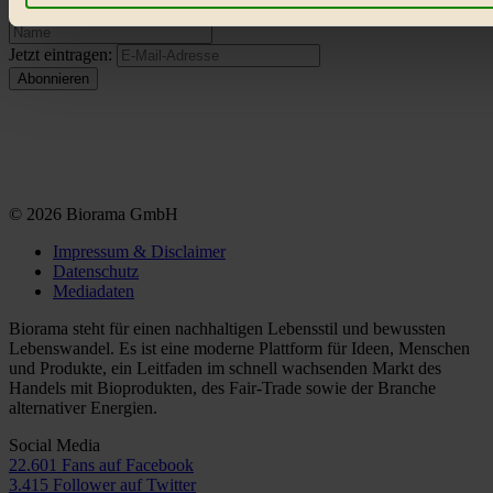
Bist du damit einverstanden?
Jetzt eintragen:
© 2026 Biorama GmbH
Impressum & Disclaimer
Datenschutz
Mediadaten
Biorama steht für einen nachhaltigen Lebensstil und bewussten
Lebenswandel. Es ist eine moderne Plattform für Ideen, Menschen
und Produkte, ein Leitfaden im schnell wachsenden Markt des
Handels mit Bioprodukten, des Fair-Trade sowie der Branche
alternativer Energien.
Social Media
22.601 Fans auf Facebook
3.415 Follower auf Twitter