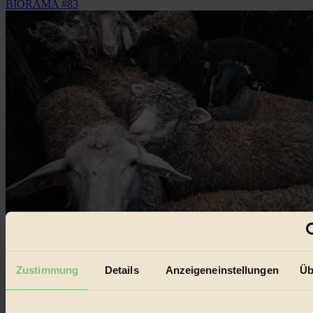
BIORAMA #83
Zustimmung
Details
Anzeigeneinstellungen
Üb
Lammparade