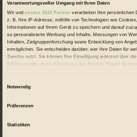
Essen & Trinken
Verantwortungsvoller Umgang mit Ihren Daten
Opferlämmer im Namen des Geschmacks...
Wir und
unsere 1022 Partner
verarbeiten Ihre persönlichen 
z. B. Ihre IP-Adresse, mithilfe von Technologien wie Cookies
BIORAMA #87
Informationen auf Ihrem Gerät zu speichern und darauf zuzu
so personalisierte Werbung und Inhalte, Messungen von We
Inhalten, Zielgruppenforschung sowie Entwicklung von Ange
ermöglichen. Sie entscheiden darüber, wer Ihre Daten für we
Zwecke nutzt. Sie können Ihre Einwilligung jederzeit über di
Erklärung oder durch Klicken auf das Privacy Trigger Symbo
oder widerrufen
Einwilligungsauswahl
Wenn Sie es erlauben, würden wir auch gerne:
Notwendig
Informationen über Ihre geografische Lage erfassen, 
auf einige Meter genau sein können
Präferenzen
Ihr Gerät durch aktives Scannen nach bestimmten 
(Fingerprinting) identifizieren
Statistiken
Erfahren Sie mehr darüber, wie Ihre persönlichen Daten verar
werden, und legen Sie Ihre Präferenzen im
Abschnitt Einzel