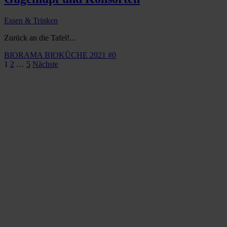
Essen & Trinken
Zurück an die Tafel!...
BIORAMA BIOKÜCHE 2021 #0
Seitennummerierung
1
2
…
5
Nächste
der
Beiträge