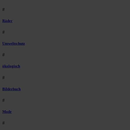
#
Räder
#
Umweltschutz
#
ökologisch
#
Bilderbuch
#
Mode
#