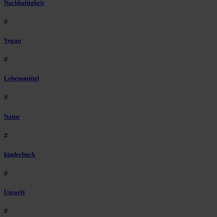
Nachhaltigkeit
#
Vegan
#
Lebensmittel
#
Natur
#
kinderbuch
#
Umwelt
#