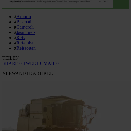
#
Arborio
#
Basmati
#
Carnaroli
#
Jasminreis
#
Reis
#
Reisanbau
#
Reissorten
TEILEN
SHARE
0
TWEET
0
MAIL
0
VERWANDTE ARTIKEL