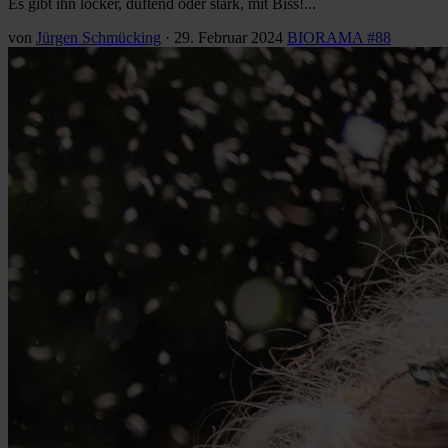
Es gibt ihn locker, duftend oder stark, mit Biss!...
von
Jürgen Schmücking
·
29. Februar 2024
BIORAMA #88