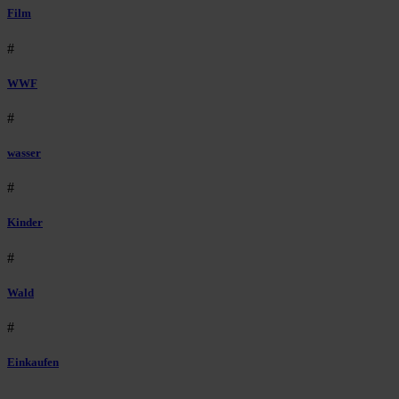
Film
#
WWF
#
wasser
#
Kinder
#
Wald
#
Einkaufen