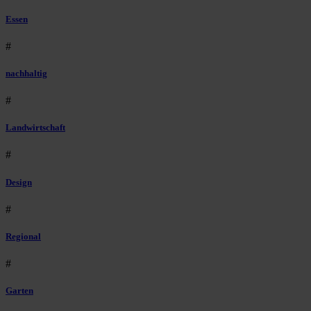
Essen
#
nachhaltig
#
Landwirtschaft
#
Design
#
Regional
#
Garten