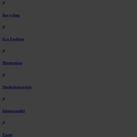
#
Recycling
#
Eco Fashion
#
Illustration
#
Niederösterreich
#
klimawandel
#
Essen