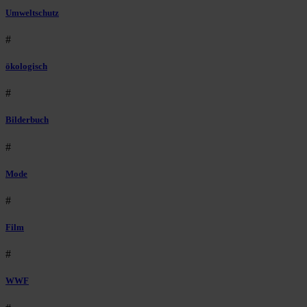
Umweltschutz
#
ökologisch
#
Bilderbuch
#
Mode
#
Film
#
WWF