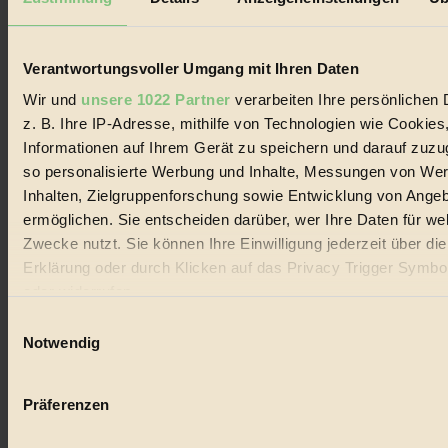
Biorama steht für einen nachhaltigen Lebensstil und bewussten
Lebenswandel. Es ist eine moderne Plattform für Ideen, Menschen
und Produkte, ein Leitfaden im schnell wachsenden Markt des
Handels mit Bioprodukten, des Fair-Trade sowie der Branche
Verantwortungsvoller Umgang mit Ihren Daten
alternativer Energien.
Wir und
unsere 1022 Partner
verarbeiten Ihre persönlichen 
Social Media
z. B. Ihre IP-Adresse, mithilfe von Technologien wie Cookies
22.601 Fans auf Facebook
Informationen auf Ihrem Gerät zu speichern und darauf zuzu
3.415 Follower auf Twitter
Folge uns auf Instagram
so personalisierte Werbung und Inhalte, Messungen von We
Themen
Inhalten, Zielgruppenforschung sowie Entwicklung von Ange
#
ermöglichen. Sie entscheiden darüber, wer Ihre Daten für we
Zwecke nutzt. Sie können Ihre Einwilligung jederzeit über di
Bio
Erklärung oder durch Klicken auf das Privacy Trigger Symbo
#
oder widerrufen
Einwilligungsauswahl
Nachhaltigkeit
Wenn Sie es erlauben, würden wir auch gerne:
Notwendig
#
Informationen über Ihre geografische Lage erfassen, 
auf einige Meter genau sein können
Vegan
Präferenzen
Ihr Gerät durch aktives Scannen nach bestimmten 
#
(Fingerprinting) identifizieren