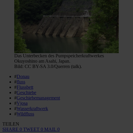
Das Unterbecken des Pumpspeicherkraftwerkes
Okuyoshino am Asahi, Japan.
Bild: CC BY-SA 3.0/Querren (talk).
#
Donau
#
fluss
#
Flussbett
#
Geschiebe
#
Geschiebemanagement
#
Vjosa
#
Wasserkraftwerk
#
Wildfluss
TEILEN
SHARE
0
TWEET
0
MAIL
0