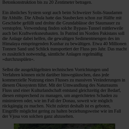
Betonkonstruktion bis zu 20 Zentimeter betragen.
Ein ähnliches System sorgt auch beim Schweizer Solis-Staudamm
für Abhilfe. Die Albula hatte das Staubecken schon zur Hälfte mit
Geschiebe gefüllt und drohte die Grundablässe der Staumauer zu
verstopfen. Verwendung finden solche Bypass-Tunnel mittlerweile
auch bei Kraftwerksneubauten. In Patrind im Norden Pakistans soll
die Anlage dabei helfen, die gewaltigen Sedimentmengen des im
Himalaya entspringenden Kunhar zu bewältigen. Etwa 40 Millionen
Tonnen Sand und Schlick transportiert der Fluss pro Jahr. Das macht
es zusätzlich notwendig, sämtliche Anlagen regelmäßig
»durchzuspülen«.
Selbst die ausgeklügeltsten technischen Vorrichtungen und
Verfahren können nicht darüber hinwegtäuschen, dass jede
kommerzielle Nutzung eines Flusses zu massiven Veränderungen in
diesem Ökosystem führt. Mit der Umwandlung des Naturraums
Fluss und einer Kulturlandschaft entstand gleichzeitig der Bedarf,
diesen entsprechend zu managen, um angerichteten Schaden zu
minimieren oder, wie im Fall der Donau, soweit wie möglich
rückgängig zu machen. Nicht zuletzt deshalb ist es geboten,
Eingriffe möglichst gering zu halten beziehungsweise wie im Fall
der Vjosa von solchen ganz abzusehen.