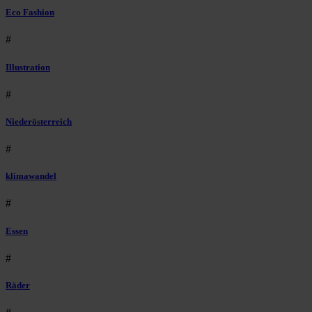
Eco Fashion
#
Illustration
#
Niederösterreich
#
klimawandel
#
Essen
#
Räder