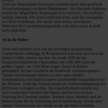
Auch der Nationalpark Donauauen profitiert durch eine gesicherte
Wasserversorgung von diesen Maßnahmen. »Im Abschnitt Hainburg
besteht die Möglichkeit, Strukturgüte II zu erreichen. Das bedeutet:
bedingt naturnah. Für einen schiffbaren Fluss wäre das einzigartig«,
so Ulrich Eichelmann. Die Suche nach neuen, innovativen
Methoden des Geschiebemanagements wird allein schon deshalb
nicht eingestellt.
Ab in die Röhre
Diese sind natürlich auch von den jeweiligen geografischen
Gegebenheiten abhängig: In Bergregionen kann man sich etwa das
höhere Gefälle zunutze machen. So wurde 1998 für das
Pumpspeicherkraftwerk Okuyoshino, mit 1206 MW eines der
größten Japans, ein 2350 Meter langer Tunnel in Betrieb
genommen, der das Geschiebe am Kraftwerk vorbeitransportiert.
Taifune und Rodungen führten zu einer stark erhöhten
Sedimentfracht und damit zu einem zunehmenden Kapazitätsverlust
des Beckens. Dank des Tunnels konnte die Sedimentablagerung um
80 Prozent verringert werden. Die Geschiebefracht erreicht nun
auch wieder den Unterlauf des Flusses und hat dort zu einer
Erholung des Flussbetts geführt. Nachteil dieser Methode sind die
hohen Kosten für die Errichtung und Instandhaltung. Gerade nach
starken Taifunen kann der Abrieb an der mit Stahl verstärken