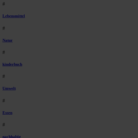
#
Lebensmittel
#
Natur
#
kinderbuch
#
Umwelt
#
Essen
#
nachhaltig