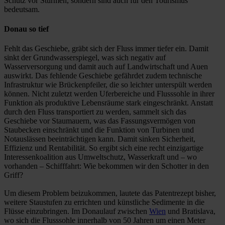
Schutz vor Stürmen, sondern sind auch für den Tourismus
bedeutsam.
Donau so tief
Fehlt das Geschiebe, gräbt sich der Fluss immer tiefer ein. Damit
sinkt der Grundwasserspiegel, was sich negativ auf
Wasserversorgung und damit auch auf Landwirtschaft und Auen
auswirkt. Das fehlende Geschiebe gefährdet zudem technische
Infrastruktur wie Brückenpfeiler, die so leichter unterspült werden
können. Nicht zuletzt werden Uferbereiche und Flusssohle in ihrer
Funktion als produktive Lebensräume stark eingeschränkt. Anstatt
durch den Fluss transportiert zu werden, sammelt sich das
Geschiebe vor Staumauern, was das Fassungsvermögen von
Staubecken einschränkt und die Funktion von Turbinen und
Notauslässen beeinträchtigen kann. Damit sinken Sicherheit,
Effizienz und Rentabilität. So ergibt sich eine recht einzigartige
Interessenkoalition aus Umweltschutz, Wasserkraft und – wo
vorhanden – Schifffahrt: Wie bekommen wir den Schotter in den
Griff?
Um diesem Problem beizukommen, lautete das Patentrezept bisher,
weitere Staustufen zu errichten und künstliche Sedimente in die
Flüsse einzubringen. Im Donaulauf zwischen
Wien
und Bratislava,
wo sich die Flusssohle innerhalb von 50 Jahren um einen Meter