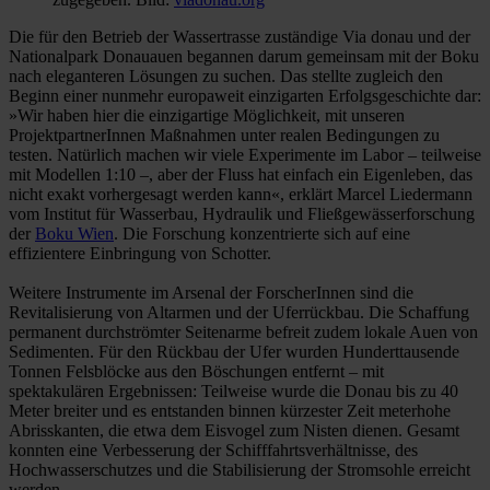
Die für den Betrieb der Wassertrasse zuständige Via donau und der
Nationalpark Donauauen begannen darum gemeinsam mit der Boku
nach eleganteren Lösungen zu suchen. Das stellte zugleich den
Beginn einer nunmehr europaweit einzigarten Erfolgsgeschichte dar:
»Wir haben hier die einzigartige Möglichkeit, mit unseren
ProjektpartnerInnen Maßnahmen unter realen Bedingungen zu
testen. Natürlich machen wir viele Experimente im Labor – teilweise
mit Modellen 1:10 –, aber der Fluss hat einfach ein Eigenleben, das
nicht exakt vorhergesagt werden kann«, erklärt Marcel Liedermann
vom Institut für Wasserbau, Hydraulik und Fließgewässerforschung
der
Boku Wien
. Die Forschung konzentrierte sich auf eine
effizientere Einbringung von Schotter.
Weitere Instrumente im Arsenal der ForscherInnen sind die
Revitalisierung von Altarmen und der Uferrückbau. Die Schaffung
permanent durchströmter Seitenarme befreit zudem lokale Auen von
Sedimenten. Für den Rückbau der Ufer wurden Hunderttausende
Tonnen Felsblöcke aus den Böschungen entfernt – mit
spektakulären Ergebnissen: Teilweise wurde die Donau bis zu 40
Meter breiter und es entstanden binnen kürzester Zeit meterhohe
Abrisskanten, die etwa dem Eisvogel zum Nisten dienen. Gesamt
konnten eine Verbesserung der Schifffahrtsverhältnisse, des
Hochwasserschutzes und die Stabilisierung der Stromsohle erreicht
werden.