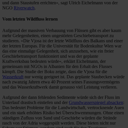
und dann Staustufen errichten«, sagt Ulrich Eichelmann von der
NGO
Riverwatch
.
Vom letzten Wildfluss lernen
Aufgrund der massiven Verbauung von Flüssen gibt es aber kaum
mehr Gelegenheiten, einen ungestörten Geschiebetransport zu
studieren. »Die Vjosa ist der letzte Wildfluss des Balkans und einer
der letzten Europas. Für die Universität für Bodenkultur Wien war
das eine einmalige Gelegenheit, sich anzusehen, wie ein freier
Geschiebetransport funktioniert und was der geplante
Kraftwerksbau bedeuten würde«, erklärt Eichelmann, der
gemeinsam mit NGOs in Albanien für den Erhalt des Flusses
kämpft. Die Studie der Boku zeigte, dass die Vjosa für die
Wasserkraft
nur wenig geeignet ist. Das geplante Staubecken würde
nach zwanzig Jahren etwa 40 Prozent seines Fassungsvermögens
und das Wasserkraftwerk damit genauso viel Leistung verlieren.
Aufgrund der dann fehlenden Sedimente würde sich der Fluss im
Unterlauf drastisch eintiefen und der
Grundwasserspiegel absacken
:
Das bedeutet Probleme für die Landwirtschaft, vertrocknende Auen
und ein stark erhöhtes Risiko bei Überschwemmungen. Ohne einen
ständigen Zufluss von Sand und Geschiebe würden die Strände
rasch von der Adria weggespült werden. Diese bieten nicht nur