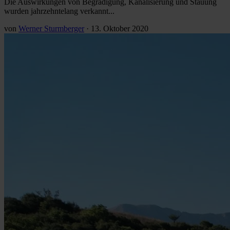
Die Auswirkungen von Begradigung, Kanalisierung und Stauung
wurden jahrzehntelang verkannt...
von
Werner Sturmberger
·
13. Oktober 2020