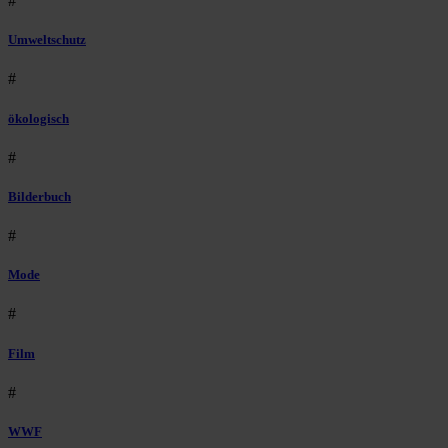
#
Umweltschutz
#
ökologisch
#
Bilderbuch
#
Mode
#
Film
#
WWF