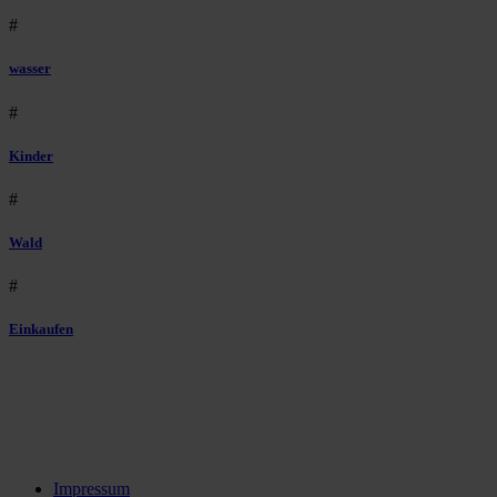
#
wasser
#
Kinder
#
Wald
#
Einkaufen
Impressum