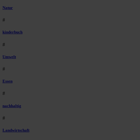
Natur
#
kinderbuch
#
Umwelt
#
Essen
#
nachhaltig
#
Landwirtschaft