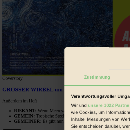
Zustimmung
Coverstory
GROSSER WIRBEL um Versuche, den Ozean und sein
Verantwortungsvoller Umgan
Außerdem im Heft
Wir und
unsere 1022 Partne
RISKANT:
Wenn Meeres- und Wildvögel im Freilandhühnerbe
wie Cookies, um Information
GEMEIN:
Tropische Stechmücken fühlen sich in Mitteleuropa
Inhalte, Messungen von Werb
GEMEINER:
Es gibt nun Weinflaschen, die nach Entleerung
Sie entscheiden darüber, wer