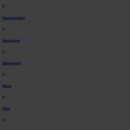
#
Umweltschutz
#
ökologisch
#
Bilderbuch
#
Mode
#
Film
#