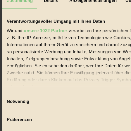
Zustimmung
Details
Anzeigeneinstellungen
Üb
der
Beiträge
Verantwortungsvoller Umgang mit Ihren Daten
Wir und
unsere 1022 Partner
verarbeiten Ihre persönlichen 
z. B. Ihre IP-Adresse, mithilfe von Technologien wie Cookies
Informationen auf Ihrem Gerät zu speichern und darauf zuzu
so personalisierte Werbung und Inhalte, Messungen von We
Inhalten, Zielgruppenforschung sowie Entwicklung von Ange
ermöglichen. Sie entscheiden darüber, wer Ihre Daten für we
Zwecke nutzt. Sie können Ihre Einwilligung jederzeit über di
Erklärung oder durch Klicken auf das Privacy Trigger Symbo
oder widerrufen
Einwilligungsauswahl
Wenn Sie es erlauben, würden wir auch gerne:
Notwendig
Informationen über Ihre geografische Lage erfassen, 
auf einige Meter genau sein können
Präferenzen
Ihr Gerät durch aktives Scannen nach bestimmten 
(Fingerprinting) identifizieren