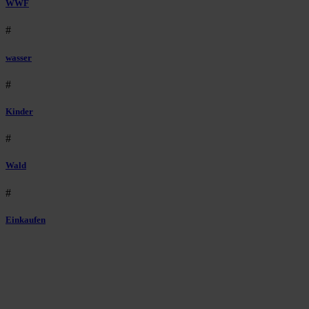
WWF
#
wasser
#
Kinder
#
Wald
#
Einkaufen