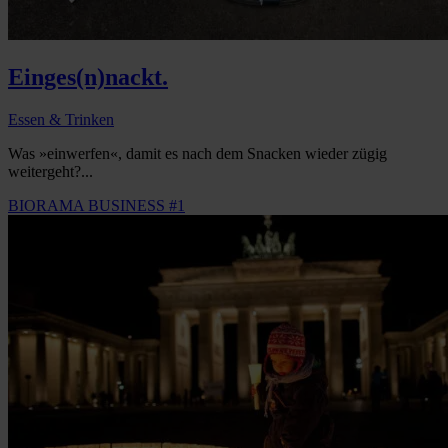
Einges(n)nackt.
Essen & Trinken
Was »einwerfen«, damit es nach dem Snacken wieder zügig
weitergeht?...
BIORAMA BUSINESS #1