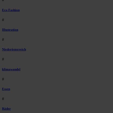
Eco Fashion
#
Illustration
#
Niederösterreich
#
klimawandel
#
Essen
#
Räder