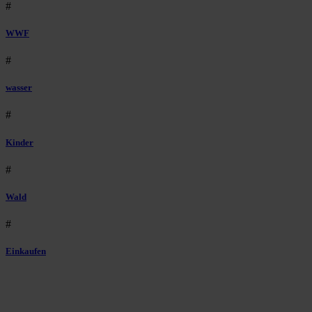
#
WWF
#
wasser
#
Kinder
#
Wald
#
Einkaufen