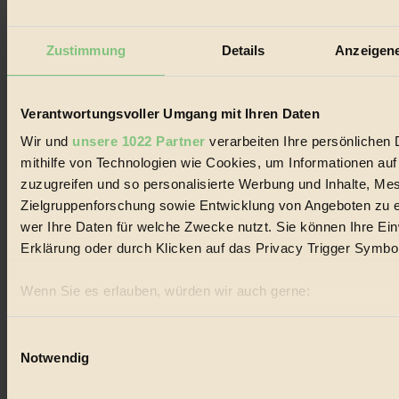
Impressum & Disclaimer
Datenschutz
Zustimmung
Details
Anzeigene
Mediadaten
Biorama steht für einen nachhaltigen Lebensstil und bewussten
Lebenswandel. Es ist eine moderne Plattform für Ideen, Menschen
Verantwortungsvoller Umgang mit Ihren Daten
und Produkte, ein Leitfaden im schnell wachsenden Markt des
Handels mit Bioprodukten, des Fair-Trade sowie der Branche
Wir und
unsere 1022 Partner
verarbeiten Ihre persönlichen 
alternativer Energien.
mithilfe von Technologien wie Cookies, um Informationen au
Social Media
zuzugreifen und so personalisierte Werbung und Inhalte, M
22.601 Fans auf Facebook
Zielgruppenforschung sowie Entwicklung von Angeboten zu e
3.415 Follower auf Twitter
Folge uns auf Instagram
wer Ihre Daten für welche Zwecke nutzt. Sie können Ihre Einw
Themen
Erklärung oder durch Klicken auf das Privacy Trigger Symbo
#
Wenn Sie es erlauben, würden wir auch gerne:
Bio
Informationen über Ihre geografische Lage erfassen, 
#
können
Einwilligungsauswahl
Notwendig
Ihr Gerät durch aktives Scannen nach bestimmten Merk
Nachhaltigkeit
Erfahren Sie mehr darüber, wie Ihre persönlichen Daten verar
#