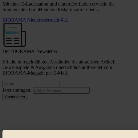
Mit einer E-Ladestation und einem Dorfladen erweckt die
Sonnenladen GmbH einen Ortskern zum Leben...
BIORAMA Niederösterreich #12
Der BIORAMA-Newsletter
Erhalte in regelmäßigen Abständen die aktuellsten Artikel,
Gewinnspiele & Ausgaben übersichtlich aufbereitet vom
BIORAMA-Magazin per E-Mail.
Jetzt eintragen:
© 2026 Biorama GmbH