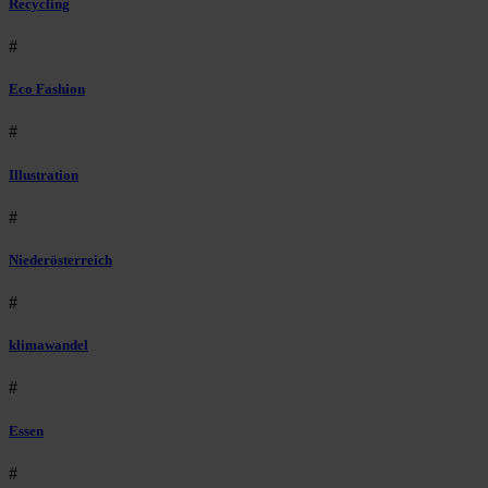
Recycling
#
Eco Fashion
#
Illustration
#
Niederösterreich
#
klimawandel
#
Essen
#