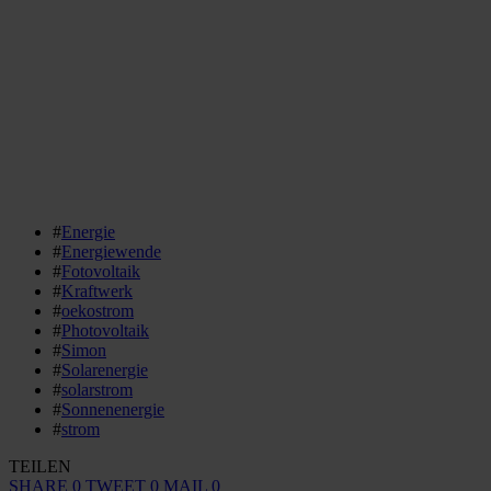
#
Energie
#
Energiewende
#
Fotovoltaik
#
Kraftwerk
#
oekostrom
#
Photovoltaik
#
Simon
#
Solarenergie
#
solarstrom
#
Sonnenenergie
#
strom
TEILEN
SHARE
0
TWEET
0
MAIL
0