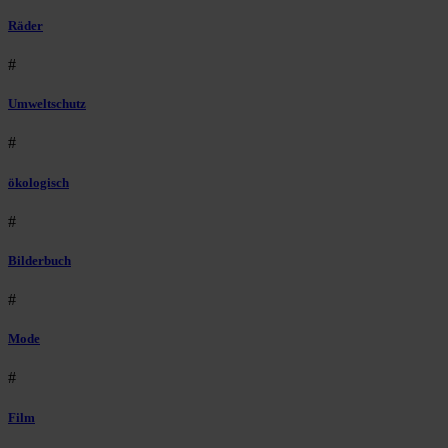
Räder
#
Umweltschutz
#
ökologisch
#
Bilderbuch
#
Mode
#
Film