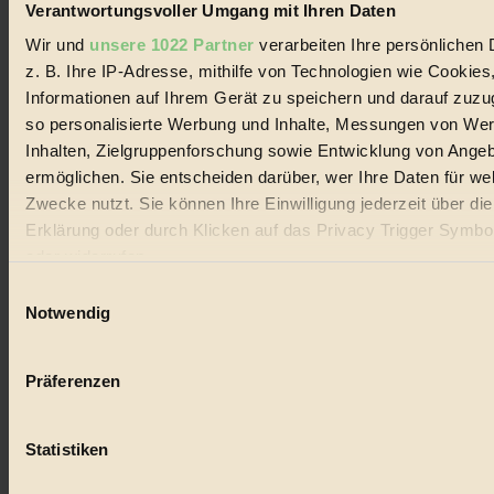
Verantwortungsvoller Umgang mit Ihren Daten
Wir und
unsere 1022 Partner
verarbeiten Ihre persönlichen 
z. B. Ihre IP-Adresse, mithilfe von Technologien wie Cookies
Informationen auf Ihrem Gerät zu speichern und darauf zuzu
Neue Regeln für RadlerInnen in
so personalisierte Werbung und Inhalte, Messungen von We
Österreich
Inhalten, Zielgruppenforschung sowie Entwicklung von Ange
ermöglichen. Sie entscheiden darüber, wer Ihre Daten für we
entgeltliche Einschaltung
Reisen & Mobilität
Zwecke nutzt. Sie können Ihre Einwilligung jederzeit über di
Am 1...
Erklärung oder durch Klicken auf das Privacy Trigger Symbo
oder widerrufen
Einwilligungsauswahl
Wenn Sie es erlauben, würden wir auch gerne:
Notwendig
Informationen über Ihre geografische Lage erfassen, 
auf einige Meter genau sein können
Präferenzen
Ihr Gerät durch aktives Scannen nach bestimmten 
(Fingerprinting) identifizieren
Statistiken
Erfahren Sie mehr darüber, wie Ihre persönlichen Daten verar
werden, und legen Sie Ihre Präferenzen im
Abschnitt Einzel