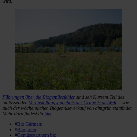
wird.
Führungen über die Biogemüsefelder
sind seit Kurzem Teil des
umfassenden
Veranstaltungsangebots der Grüne Erde-Welt
– wie
auch der wöchentlichen Biogemüseverkauf von almgrün stattfindet.
Mehr dazu findest du
hier
.
#
Bio Gärtnern
#
Biogarten
#
Gemüsegärtnern bio