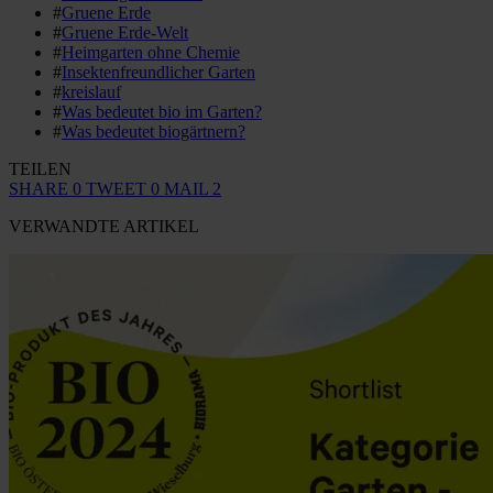
#
Gruene Erde
#
Gruene Erde-Welt
#
Heimgarten ohne Chemie
#
Insektenfreundlicher Garten
#
kreislauf
#
Was bedeutet bio im Garten?
#
Was bedeutet biogärtnern?
TEILEN
SHARE
0
TWEET
0
MAIL
2
VERWANDTE ARTIKEL