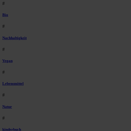
#
Bio
#
Nachhaltigkeit
#
Vegan
#
Lebensmittel
#
Natur
#
kinderbuch