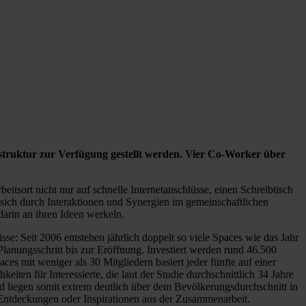
struktur zur Verfügung gestellt werden. Vier Co-Worker über
sort nicht nur auf schnelle Internetanschlüsse, einen Schreibtisch
r sich durch Interaktionen und Synergien im gemeinschaftlichen
darin an ihren Ideen werkeln.
se: Seit 2006 entstehen jährlich doppelt so viele Spaces wie das Jahr
lanungsschritt bis zur Eröffnung. Investiert werden rund 46.500
 mit weniger als 30 Mitgliedern basiert jeder fünfte auf einer
iten für Interessierte, die laut der Studie durchschnittlich 34 Jahre
und liegen somit extrem deutlich über dem Bevölkerungsdurchschnitt in
e Entdeckungen oder Inspirationen aus der Zusammenarbeit.