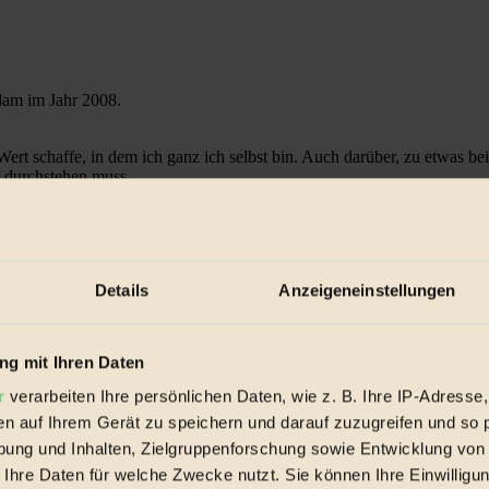
dam im Jahr 2008.
ert schaffe, in dem ich ganz ich selbst bin. Auch darüber, zu etwas bei
r durchstehen muss.
n iPhone, mein MacBook und meine Maus heraus und fange an. Je nachd
Details
Anzeigeneinstellungen
auf meinem Platz stehen. Eigentlich relativ schlanke Ressourcen; in ei
g mit Ihren Daten
ischen Freiheit bei gleichzeitigem Anschluss an eine Community.
r
verarbeiten Ihre persönlichen Daten, wie z. B. Ihre IP-Adresse,
en auf Ihrem Gerät zu speichern und darauf zuzugreifen und so 
m es für Realize! nicht mehr ausreicht. Das kann etwa von der Größe
ung und Inhalten, Zielgruppenforschung sowie Entwicklung von
 Ihre Daten für welche Zwecke nutzt. Sie können Ihre Einwilligun