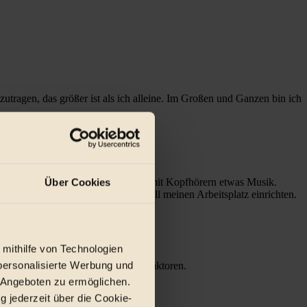
zutragen, das größer ist als ich alleine. Im Großen und Ganzen bin ich
em, was ich zu tun habe, höre ich mit Kopfhörern etwas Musik.
Über Cookies
ner Minute kann ich mir fast überall meinen Arbeitsplatz einrichten.
 mithilfe von Technologien
personalisierte Werbung und
 abhängen oder auch von anderen Faktoren.
 Angeboten zu ermöglichen.
g jederzeit über die Cookie-