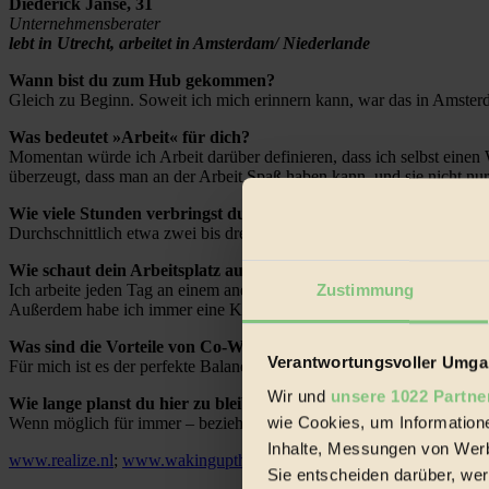
Diederick Janse,
31
Unternehmensberater
lebt in Utrecht, arbeitet in Amsterdam/ Niederlande
Wann bist du zum Hub gekommen?
Gleich zu Beginn. Soweit ich mich erinnern kann, war das in Amster
Was bedeutet »Arbeit« für dich?
Momentan würde ich Arbeit darüber definieren, dass ich selbst einen W
überzeugt, dass man an der Arbeit Spaß haben kann, und sie nicht nu
Wie viele Stunden verbringst du im Hub?
Durchschnittlich etwa zwei bis drei Tage pro Woche.
Wie schaut dein Arbeitsplatz aus?
Ich arbeite jeden Tag an einem anderen Ort, also nehme ich nur mei
Zustimmung
Außerdem habe ich immer eine Kaffeetasse und ein großes Glas Wasser 
Was sind die Vorteile von Co-Working-Büros?
Verantwortungsvoller Umgan
Für mich ist es der perfekte Balanceakt zwischen meiner unternehmer
Wir und
unsere 1022 Partne
Wie lange planst du hier zu bleiben?
wie Cookies, um Information
Wenn möglich für immer – beziehungsweise bis zu jenem Punkt, an de
Inhalte, Messungen von Werb
www.realize.nl
;
www.wakinguptheworkplace.com
Sie entscheiden darüber, wer