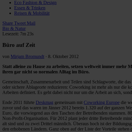
Eco Fashion & Design
Essen & Trinken
Reisen & Mobilität
Share
Tweet
Mail
Bio & Natur
Lesezeit: 7m 23s
Büro auf Zeit
von
Mirjam Bromundt
·
8. Oktober 2012
Statt alleine zu Hause zu arbeiten, setzen weltweit immer meh
ihren gar nicht so normalen Alltag im Büro.
Gemeinschaft, Zusammenarbeit und Teilen sind Schlagworte, die das i
oder sichere Ablageorte reduzieren: Coworking ist mehr als nur die k
Arbeiten definiert. Es geht dabei nicht nur um die Arbeit an sich, so
Ende 2011 führte
Deskmag
gemeinsam mit
Coworking Europe
die we
zuvor und das waren im Jänner 2012 bereits 1.320 auf der ganzen Welt
Euro, die vorwiegend aus den Taschen der Betreibenden stammen. 80 P
Non-Profit-Organisation. Für 2012 plant jeder dritte Betreibende minde
alt sind und zu zwei Drittel männlich. Überaus hoch ist der Bildungs
den erhobenen Ländern. Ganz oben auf der Liste der Vorteile stehen d