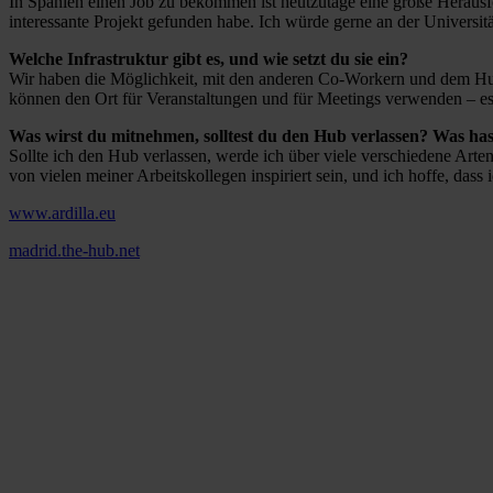
In Spanien einen Job zu bekommen ist heutzutage eine große Herausfo
interessante Projekt gefunden habe. Ich würde gerne an der Universit
Welche Infrastruktur gibt es, und wie setzt du sie ein?
Wir haben die Möglichkeit, mit den anderen Co-Workern und dem Hub-T
können den Ort für Veranstaltungen und für Meetings verwenden – es g
Was wirst du mitnehmen, solltest du den Hub verlassen? Was hast 
Sollte ich den Hub verlassen, werde ich über viele verschiedene Ar
von vielen meiner Arbeitskollegen inspiriert sein, und ich hoffe, das
www.ardilla.eu
madrid.the-hub.net