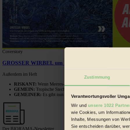
Coverstory
GROSSER WIRBEL um Versuche, den Ozean und sein
Außerdem im Heft
Zustimmung
RISKANT:
Wenn Meeres- und Wildvögel im Freilandhühnerbe
GEMEIN:
Tropische Stechmücken fühlen sich in Mitteleuropa
GEMEINER:
Es gibt nun Weinflaschen, die nach Entleerung
Verantwortungsvoller Umgan
Wir und
unsere 1022 Partne
wie Cookies, um Information
Inhalte, Messungen von Werb
Sie entscheiden darüber, wer
Der BIORAMA-Newsletter