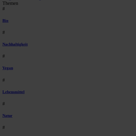
Themen
#
Bio
#
Nachhaltigkeit
#
Vegan
#
Lebensmittel
#
Natur
#