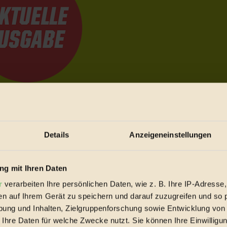
e Bewegungen festzuhalten.
Details
Anzeigeneinstellungen
trieb vorbeischauen.
 inziwschen oft zu Hause.
 voll wieder zu dir zurückkommen.
g mit Ihren Daten
r
verarbeiten Ihre persönlichen Daten, wie z. B. Ihre IP-Adresse,
en auf Ihrem Gerät zu speichern und darauf zuzugreifen und so 
ung und Inhalten, Zielgruppenforschung sowie Entwicklung von
 Ihre Daten für welche Zwecke nutzt. Sie können Ihre Einwilligun