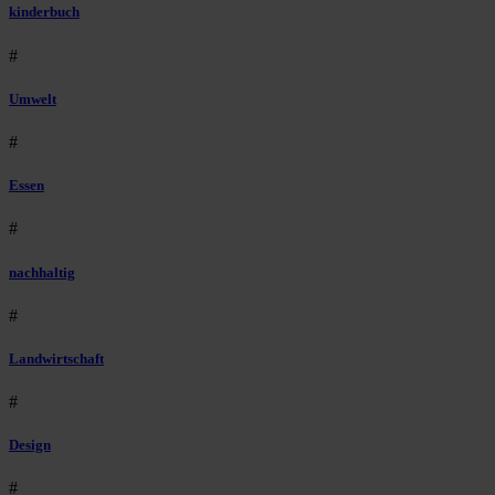
kinderbuch
#
Umwelt
#
Essen
#
nachhaltig
#
Landwirtschaft
#
Design
#