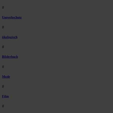
#
Umweltschutz
#
ökologisch
#
Bilderbuch
#
Mode
#
Film
#