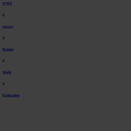
WWF
#
wasser
#
Kinder
#
Wald
#
Einkaufen