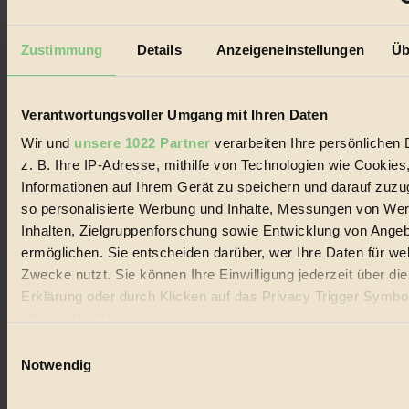
Zustimmung
Details
Anzeigeneinstellungen
Üb
Verantwortungsvoller Umgang mit Ihren Daten
Wir und
unsere 1022 Partner
verarbeiten Ihre persönlichen 
z. B. Ihre IP-Adresse, mithilfe von Technologien wie Cookies
Informationen auf Ihrem Gerät zu speichern und darauf zuzu
so personalisierte Werbung und Inhalte, Messungen von We
Coverstory
Inhalten, Zielgruppenforschung sowie Entwicklung von Ange
GROSSER WIRBEL um Versuche, den Ozean und
ermöglichen. Sie entscheiden darüber, wer Ihre Daten für we
seine Bewegungen festzuhalten.
Zwecke nutzt. Sie können Ihre Einwilligung jederzeit über di
Erklärung oder durch Klicken auf das Privacy Trigger Symbo
Außerdem im Heft
oder widerrufen
RISKANT:
Wenn Meeres- und Wildvögel im
Einwilligungsauswahl
Freilandhühnerbetrieb vorbeischauen.
Wenn Sie es erlauben, würden wir auch gerne:
Notwendig
GEMEIN:
Tropische Stechmücken fühlen sich in
Informationen über Ihre geografische Lage erfassen, 
Mitteleuropa inziwschen oft zu Hause.
GEMEINER:
Es gibt nun Weinflaschen, die nach