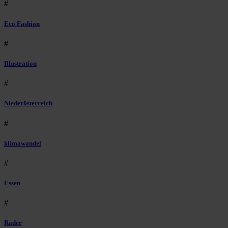
#
Eco Fashion
#
Illustration
#
Niederösterreich
#
klimawandel
#
Essen
#
Räder