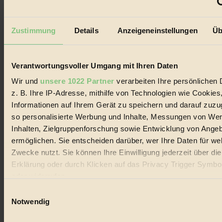
Wenn man seinen Bürokollegen einmal genauer auf die Finger
schaut, stechen einem bei der Bedienung ihrer Computer so manche
...
Zustimmung
Details
Anzeigeneinstellungen
Üb
Seitennummerierung
1
2
Nächste
der
Beiträge
Verantwortungsvoller Umgang mit Ihren Daten
Wir und
unsere 1022 Partner
verarbeiten Ihre persönlichen 
z. B. Ihre IP-Adresse, mithilfe von Technologien wie Cookies
Informationen auf Ihrem Gerät zu speichern und darauf zuzu
so personalisierte Werbung und Inhalte, Messungen von We
Inhalten, Zielgruppenforschung sowie Entwicklung von Ange
ermöglichen. Sie entscheiden darüber, wer Ihre Daten für we
Zwecke nutzt. Sie können Ihre Einwilligung jederzeit über di
Erklärung oder durch Klicken auf das Privacy Trigger Symbo
oder widerrufen
Einwilligungsauswahl
Wenn Sie es erlauben, würden wir auch gerne:
Notwendig
Informationen über Ihre geografische Lage erfassen, 