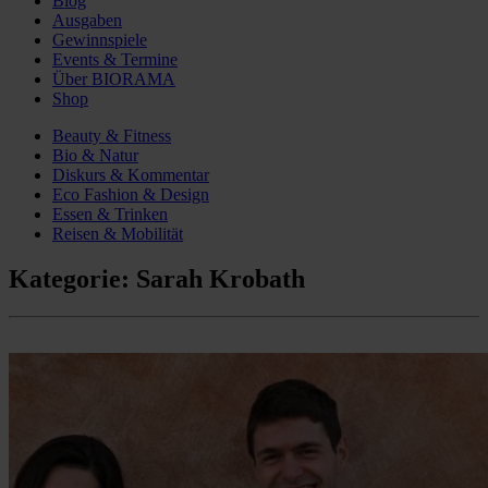
Blog
Ausgaben
Gewinnspiele
Events & Termine
Über BIORAMA
Shop
Beauty & Fitness
Bio & Natur
Diskurs & Kommentar
Eco Fashion & Design
Essen & Trinken
Reisen & Mobilität
Kategorie:
Sarah Krobath