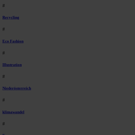
#
Recycling
#
Eco Fashion
#
Illustration
#
Niederösterreich
#
klimawandel
#