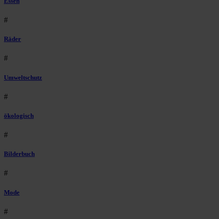
Essen
#
Räder
#
Umweltschutz
#
ökologisch
#
Bilderbuch
#
Mode
#