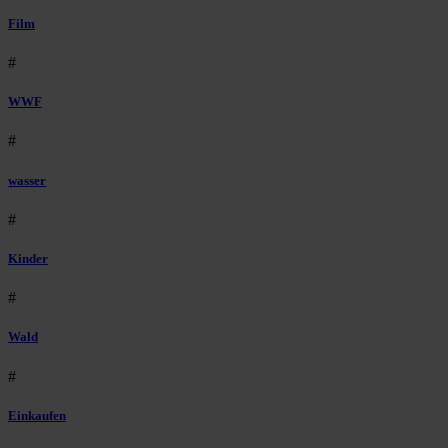
Film
#
WWF
#
wasser
#
Kinder
#
Wald
#
Einkaufen