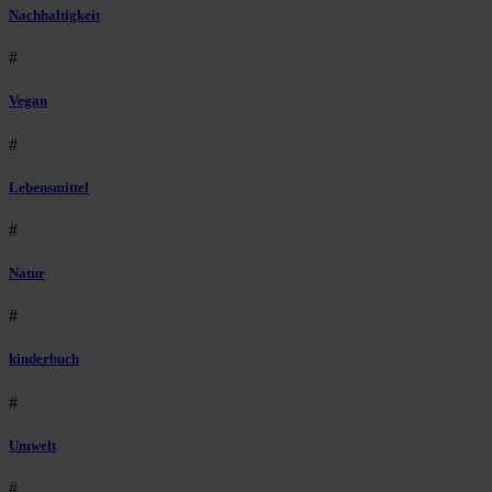
Nachhaltigkeit
#
Vegan
#
Lebensmittel
#
Natur
#
kinderbuch
#
Umwelt
#