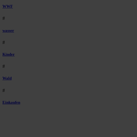
WWF
#
wasser
#
Kinder
#
Wald
#
Einkaufen