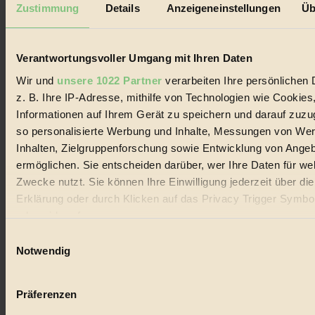
Zustimmung
Details
Anzeigeneinstellungen
Üb
der
Beiträge
Verantwortungsvoller Umgang mit Ihren Daten
Wir und
unsere 1022 Partner
verarbeiten Ihre persönlichen 
z. B. Ihre IP-Adresse, mithilfe von Technologien wie Cookies
Informationen auf Ihrem Gerät zu speichern und darauf zuzu
so personalisierte Werbung und Inhalte, Messungen von We
Inhalten, Zielgruppenforschung sowie Entwicklung von Ange
ermöglichen. Sie entscheiden darüber, wer Ihre Daten für we
Zwecke nutzt. Sie können Ihre Einwilligung jederzeit über di
Erklärung oder durch Klicken auf das Privacy Trigger Symbo
oder widerrufen
Einwilligungsauswahl
Wenn Sie es erlauben, würden wir auch gerne:
Notwendig
Informationen über Ihre geografische Lage erfassen, 
auf einige Meter genau sein können
Präferenzen
Ihr Gerät durch aktives Scannen nach bestimmten 