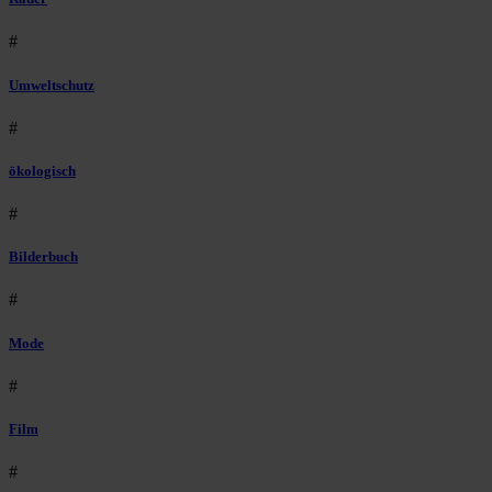
#
Umweltschutz
#
ökologisch
#
Bilderbuch
#
Mode
#
Film
#