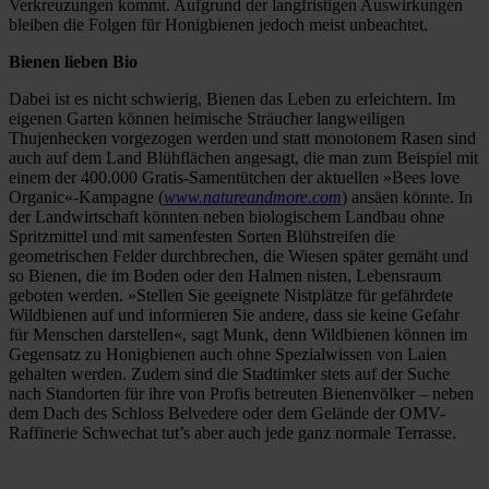
Verkreuzungen kommt. Aufgrund der langfristigen Auswirkungen
bleiben die Folgen für Honigbienen jedoch meist unbeachtet.
Bienen lieben Bio
Dabei ist es nicht schwierig, Bienen das Leben zu erleichtern. Im
eigenen Garten können heimische Sträucher langweiligen
Thujenhecken vorgezogen werden und statt monotonem Rasen sind
auch auf dem Land Blühflächen angesagt, die man zum Beispiel mit
einem der 400.000 Gratis-Samentütchen der aktuellen »Bees love
Organic«-Kampagne (
www.natureandmore.com
) ansäen könnte. In
der Landwirtschaft könnten neben biologischem Landbau ohne
Spritzmittel und mit samenfesten Sorten Blühstreifen die
geometrischen Felder durchbrechen, die Wiesen später gemäht und
so Bienen, die im Boden oder den Halmen nisten, Lebensraum
geboten werden. »Stellen Sie geeignete Nistplätze für gefährdete
Wildbienen auf und informieren Sie andere, dass sie keine Gefahr
für Menschen darstellen«, sagt Munk, denn Wildbienen können im
Gegensatz zu Honigbienen auch ohne Spezialwissen von Laien
gehalten werden. Zudem sind die Stadtimker stets auf der Suche
nach Standorten für ihre von Profis betreuten Bienenvölker – neben
dem Dach des Schloss Belvedere oder dem Gelände der OMV-
Raffinerie Schwechat tut’s aber auch jede ganz normale Terrasse.