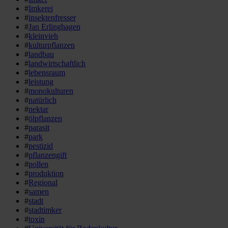
#
Imkerei
#
insektenfresser
#
Jan Erlinghagen
#
kleinvieh
#
kulturpflanzen
#
landbau
#
landwirtschaftlich
#
lebensraum
#
leistung
#
monokulturen
#
natürlich
#
nektar
#
ölpflanzen
#
parasit
#
park
#
pestizid
#
pflanzengift
#
pollen
#
produktion
#
Regional
#
samen
#
stadt
#
stadtimker
#
toxin