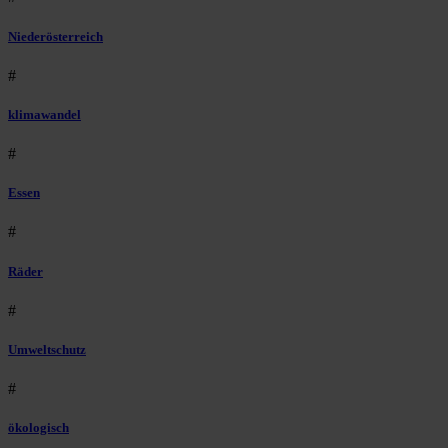
Niederösterreich
#
klimawandel
#
Essen
#
Räder
#
Umweltschutz
#
ökologisch