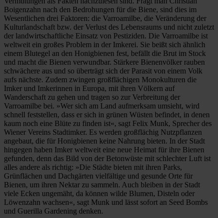
Vermutungen als Fakten nachzulesen sind. Fragt man Christian
Boigenzahn nach den Bedrohungen für die Biene, sind dies im
Wesentlichen drei Faktoren: die Varroamilbe, die Veränderung der
Kulturlandschaft bzw. der Verlust des Lebensraums und nicht zuletzt
der landwirtschaftliche Einsatz von Pestiziden. Die Varroamilbe ist
weltweit ein großes Problem in der Imkerei. Sie beißt sich ähnlich
einem Blutegel an den Honigbienen fest, befällt die Brut im Stock
und macht die Bienen verwundbar. Stärkere Bienenvölker rauben
schwächere aus und so überträgt sich der Parasit von einem Volk
aufs nächste. Zudem zwingen großflächigen Monokulturen die
Imker und Imkerinnen in Europa, mit ihren Völkern auf
Wanderschaft zu gehen und tragen so zur Verbreitung der
Varroamilbe bei. »Wer sich am Land aufmerksam umsieht, wird
schnell feststellen, dass er sich in grünen Wüsten befindet, in denen
kaum noch eine Blüte zu finden ist«, sagt Felix Munk, Sprecher des
Wiener Vereins Stadtimker. Es werden großflächig Nutzpflanzen
angebaut, die für Honigbienen keine Nahrung bieten. In der Stadt
hingegen haben Imker weltweit eine neue Heimat für ihre Bienen
gefunden, denn das Bild von der Betonwüste mit schlechter Luft ist
alles andere als richtig: »Die Städte bieten mit ihren Parks,
Grünflächen und Dachgärten vielfältige und gesunde Orte für
Bienen, um ihren Nektar zu sammeln. Auch bleiben in der Stadt
viele Ecken ungemäht, da können wilde Blumen, Disteln oder
Löwenzahn wachsen«, sagt Munk und lässt sofort an Seed Bombs
und Guerilla Gardening denken.