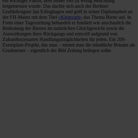
ein wichtiger Faktor, dem bisher viel zu wenig Beachtung
beigemessen wurde. Das dachte sich auch der Berliner
Grafikdesigner Jan Erlinghagen und griff in seiner Diplomarbeit an
der FH-Mainz mit dem Titel
»Kleinvieh«
das Thema Biene auf. In
Form einer Tageszeitung behandelt er fundiert wie anschaulich die
Bedeutung der Bienen im natürlichen Gleichgewicht sowie die
Auswirkungen ihres Rückgangs und entwirft aufgrund von
Zukunftsszenarien Handlungsmöglichkeiten für jeden. Ein 200-
Exemplare-Projekt, das man – nimmt man die inhaltliche Brisanz als
Gradmesser – eigentlich der
Bild Zeitung
beilegen sollte.