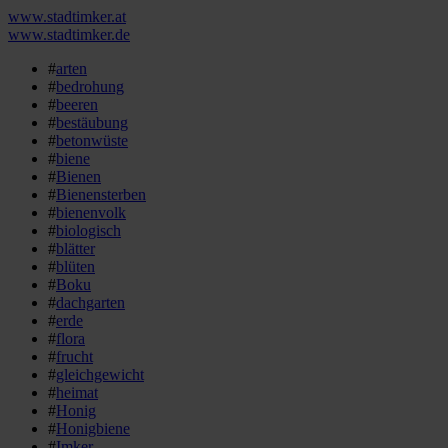
www.stadtimker.at
www.stadtimker.de
#
arten
#
bedrohung
#
beeren
#
bestäubung
#
betonwüste
#
biene
#
Bienen
#
Bienensterben
#
bienenvolk
#
biologisch
#
blätter
#
blüten
#
Boku
#
dachgarten
#
erde
#
flora
#
frucht
#
gleichgewicht
#
heimat
#
Honig
#
Honigbiene
#
Imker