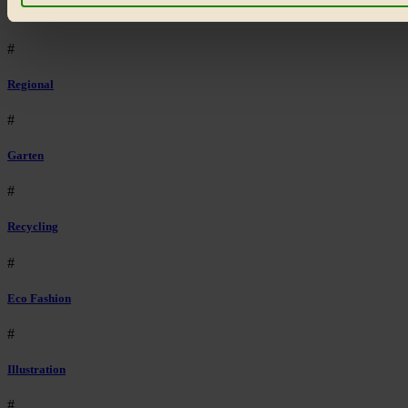
Design
#
Regional
#
Garten
#
Recycling
#
Eco Fashion
#
Illustration
#