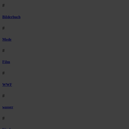
#
Bilderbuch
#
Mode
#
Film
#
WWF
#
wasser
#