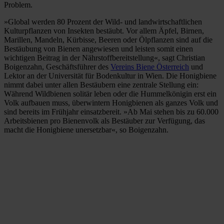
Problem.
»Global werden 80 Prozent der Wild- und landwirtschaftlichen
Kulturpflanzen von Insekten bestäubt. Vor allem Äpfel, Birnen,
Marillen, Mandeln, Kürbisse, Beeren oder Ölpflanzen sind auf die
Bestäubung von Bienen angewiesen und leisten somit einen
wichtigen Beitrag in der Nährstoffbereitstellung«, sagt Christian
Boigenzahn, Geschäftsführer des
Vereins Biene Österreich
und
Lektor an der Universität für Bodenkultur in Wien. Die Honigbiene
nimmt dabei unter allen Bestäubern eine zentrale Stellung ein:
Während Wildbienen solitär leben oder die Hummelkönigin erst ein
Volk aufbauen muss, überwintern Honigbienen als ganzes Volk und
sind bereits im Frühjahr einsatzbereit. »Ab Mai stehen bis zu 60.000
Arbeitsbienen pro Bienenvolk als Bestäuber zur Verfügung, das
macht die Honigbiene unersetzbar«, so Boigenzahn.