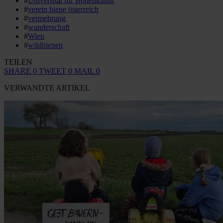
#
Universität für Bodenkultur
#
verein biene österreich
#
vermehrung
#
wanderschaft
#
Wien
#
wildbienen
TEILEN
SHARE
0
TWEET
0
MAIL
0
VERWANDTE ARTIKEL