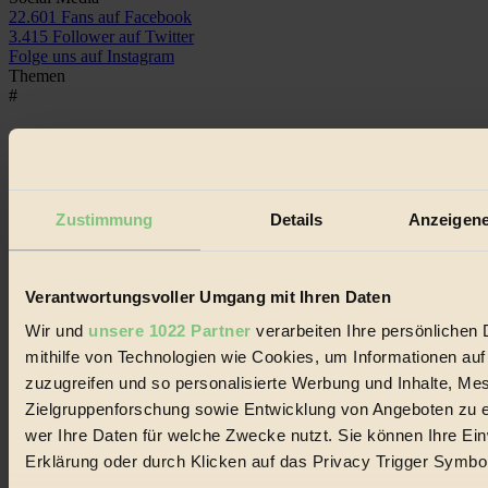
22.601 Fans auf Facebook
3.415 Follower auf Twitter
Folge uns auf Instagram
Themen
#
Bio
#
Zustimmung
Details
Anzeigene
Nachhaltigkeit
#
Verantwortungsvoller Umgang mit Ihren Daten
Vegan
Wir und
unsere 1022 Partner
verarbeiten Ihre persönlichen 
#
mithilfe von Technologien wie Cookies, um Informationen au
zuzugreifen und so personalisierte Werbung und Inhalte, M
Lebensmittel
Zielgruppenforschung sowie Entwicklung von Angeboten zu e
wer Ihre Daten für welche Zwecke nutzt. Sie können Ihre Einw
#
Erklärung oder durch Klicken auf das Privacy Trigger Symbo
Natur