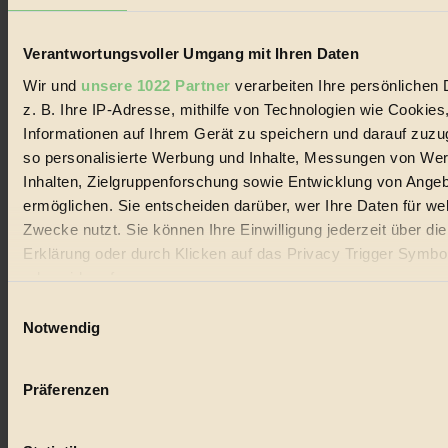
Lebenswandel. Es ist eine moderne Plattform für Ideen, Menschen
und Produkte, ein Leitfaden im schnell wachsenden Markt des
Handels mit Bioprodukten, des Fair-Trade sowie der Branche
Verantwortungsvoller Umgang mit Ihren Daten
alternativer Energien.
Wir und
unsere 1022 Partner
verarbeiten Ihre persönlichen 
Social Media
z. B. Ihre IP-Adresse, mithilfe von Technologien wie Cookies
22.601 Fans auf Facebook
Informationen auf Ihrem Gerät zu speichern und darauf zuzu
3.415 Follower auf Twitter
Folge uns auf Instagram
so personalisierte Werbung und Inhalte, Messungen von We
Themen
Inhalten, Zielgruppenforschung sowie Entwicklung von Ange
#
ermöglichen. Sie entscheiden darüber, wer Ihre Daten für we
Bio
Zwecke nutzt. Sie können Ihre Einwilligung jederzeit über di
Erklärung oder durch Klicken auf das Privacy Trigger Symbo
#
oder widerrufen
Nachhaltigkeit
Einwilligungsauswahl
Wenn Sie es erlauben, würden wir auch gerne:
Notwendig
#
Informationen über Ihre geografische Lage erfassen, 
auf einige Meter genau sein können
Vegan
Präferenzen
Ihr Gerät durch aktives Scannen nach bestimmten 
#
(Fingerprinting) identifizieren