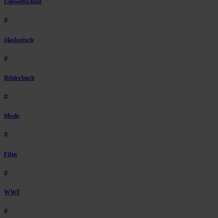
Umweltschutz
#
ökologisch
#
Bilderbuch
#
Mode
#
Film
#
WWF
#