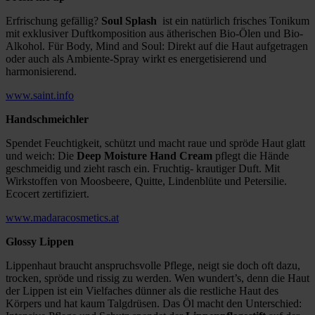
Erfrischung gefällig?
Soul Splash
ist ein natürlich frisches Tonikum
mit exklusiver Duftkomposition aus ätherischen Bio-Ölen und Bio-
Alkohol. Für Body, Mind and Soul: Direkt auf die Haut aufgetragen
oder auch als Ambiente-Spray wirkt es energetisierend und
harmonisierend.
www.saint.info
Handschmeichler
Spendet Feuchtigkeit, schützt und macht raue und spröde Haut glatt
und weich: Die
Deep Moisture Hand Cream
pflegt die Hände
geschmeidig und zieht rasch ein. Fruchtig- krautiger Duft. Mit
Wirkstoffen von Moosbeere, Quitte, Lindenblüte und Petersilie.
Ecocert zertifiziert.
www.madaracosmetics.at
Glossy Lippen
Lippenhaut braucht anspruchsvolle Pflege, neigt sie doch oft dazu,
trocken, spröde und rissig zu werden. Wen wundert’s, denn die Haut
der Lippen ist ein Vielfaches dünner als die restliche Haut des
Körpers und hat kaum Talgdrüsen. Das Öl macht den Unterschied: