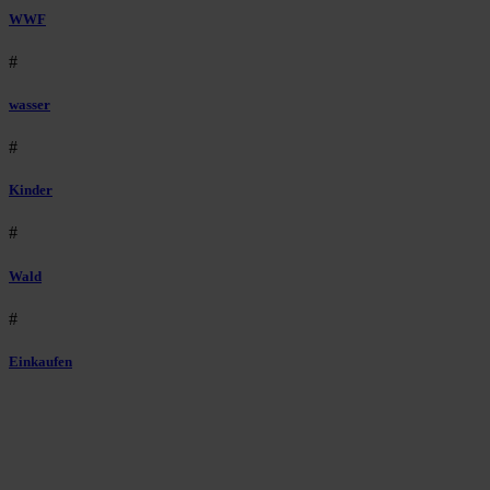
WWF
#
wasser
#
Kinder
#
Wald
#
Einkaufen