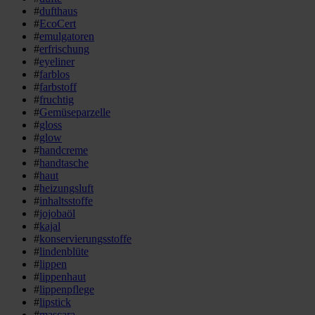
#
dufthaus
#
EcoCert
#
emulgatoren
#
erfrischung
#
eyeliner
#
farblos
#
farbstoff
#
fruchtig
#
Gemüseparzelle
#
gloss
#
glow
#
handcreme
#
handtasche
#
haut
#
heizungsluft
#
inhaltsstoffe
#
jojobaöl
#
kajal
#
konservierungsstoffe
#
lindenblüte
#
lippen
#
lippenhaut
#
lippenpflege
#
lipstick
#
mascara