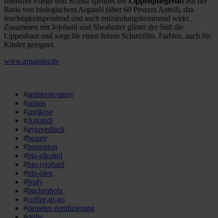
Intensive Pflege und Schutz spendet der
Lippenpflegestift
auf der
Basis von biologischem Arganöl (über 60 Prozent Anteil), das
feuchtigkeitspendend und auch entzündungshemmend wirkt.
Zusammen mit Jojobaöl und Sheabutter glättet der Stift die
Lippenhaut und sorgt für einen feinen Schutzfilm. Farblos, auch für
Kinder geeignet.
www.argandor.de
#
ambiente-spray
#
anlass
#
aprikose
#
Arganöl
#
ayurvedisch
#
beauty
#
beerenton
#
bio-alkohol
#
bio-jojobaöl
#
bio-ölen
#
body
#
buchenholz
#
coffee-to-go
#
demeter-zertifizierung
#
düfte