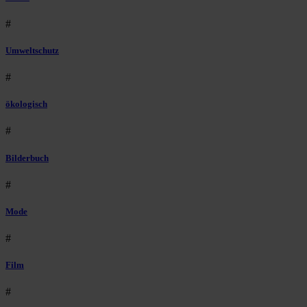
#
Umweltschutz
#
ökologisch
#
Bilderbuch
#
Mode
#
Film
#