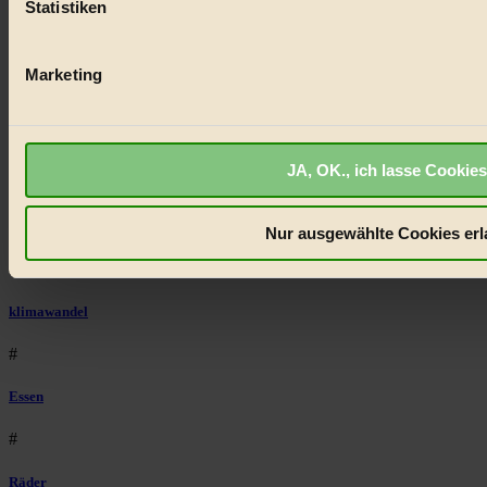
Statistiken
#
biorama.eu
ist werbefinanziert und deswegen für dich ko
Einwilligung für Cookies, um etwa selbst anonymisierte Stat
Eco Fashion
welche Inhalte besonders gut ankommen, Inhalte wie Videos
Marketing
anzuzeigen, oder auch, um Werbung auszuspielen.
Mehr er
#
Bist du damit einverstanden?
Illustration
JA, OK., ich lasse Cookies
#
Niederösterreich
Nur ausgewählte Cookies erl
#
klimawandel
#
Essen
#
Räder