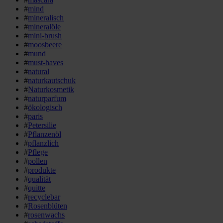
#
mind
#
mineralisch
#
mineralöle
#
mini-brush
#
moosbeere
#
mund
#
must-haves
#
natural
#
naturkautschuk
#
Naturkosmetik
#
naturparfum
#
ökologisch
#
paris
#
Petersilie
#
Pflanzenöl
#
pflanzlich
#
Pflege
#
pollen
#
produkte
#
qualität
#
quitte
#
recyclebar
#
Rosenblüten
#
rosenwachs