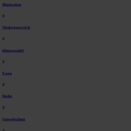
Illustration
#
Niederösterreich
#
klimawandel
#
Essen
#
Räder
#
Umweltschutz
#