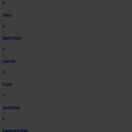
#
Natur
#
kinderbuch
#
Umwelt
#
Essen
#
nachhaltig
#
Landwirtschaft