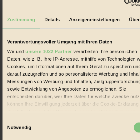
Der BIORAMA-Newsletter
Erhalte in regelmäßigen Abständen die aktuellsten Artikel,
Zustimmung
Details
Anzeigeneinstellungen
Über
Gewinnspiele & Ausgaben übersichtlich aufbereitet vom
BIORAMA-Magazin per E-Mail.
Verantwortungsvoller Umgang mit Ihren Daten
Jetzt eintragen:
Wir und
unsere 1022 Partner
verarbeiten Ihre persönlichen
Daten, wie z. B. Ihre IP-Adresse, mithilfe von Technologien w
Cookies, um Informationen auf Ihrem Gerät zu speichern un
darauf zuzugreifen und so personalisierte Werbung und Inhal
Messungen von Werbung und Inhalten, Zielgruppenforschun
sowie Entwicklung von Angeboten zu ermöglichen. Sie
© 2026 Biorama GmbH
entscheiden darüber, wer Ihre Daten für welche Zwecke nutzt
Impressum & Disclaimer
können Ihre Einwilligung jederzeit über die Cookie-Erklärung
Datenschutz
durch Klicken auf das Privacy Trigger Symbol ändern oder
Mediadaten
widerrufen
Einwilligungsauswahl
Biorama steht für einen nachhaltigen Lebensstil und bewussten
Notwendig
Lebenswandel. Es ist eine moderne Plattform für Ideen, Menschen
Wenn Sie es erlauben, würden wir auch gerne:
und Produkte, ein Leitfaden im schnell wachsenden Markt des