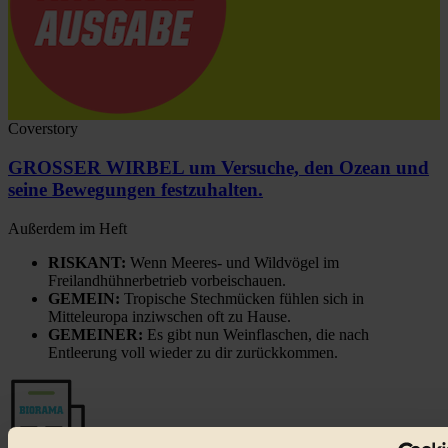
Coverstory
GROSSER WIRBEL um Versuche, den Ozean und
seine Bewegungen festzuhalten.
Außerdem im Heft
RISKANT:
Wenn Meeres- und Wildvögel im
Freilandhühnerbetrieb vorbeischauen.
GEMEIN:
Tropische Stechmücken fühlen sich in
Mitteleuropa inziwschen oft zu Hause.
GEMEINER:
Es gibt nun Weinflaschen, die nach
Entleerung voll wieder zu dir zurückkommen.