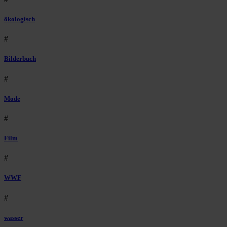
ökologisch
#
Bilderbuch
#
Mode
#
Film
#
WWF
#
wasser