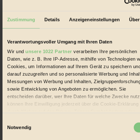
Der BIORAMA-Newsletter
Erhalte in regelmäßigen Abständen die aktuellsten Artikel,
Zustimmung
Details
Anzeigeneinstellungen
Über
Gewinnspiele & Ausgaben übersichtlich aufbereitet vom
BIORAMA-Magazin per E-Mail.
Verantwortungsvoller Umgang mit Ihren Daten
Jetzt eintragen:
Wir und
unsere 1022 Partner
verarbeiten Ihre persönlichen
Daten, wie z. B. Ihre IP-Adresse, mithilfe von Technologien w
Cookies, um Informationen auf Ihrem Gerät zu speichern un
darauf zuzugreifen und so personalisierte Werbung und Inhal
Messungen von Werbung und Inhalten, Zielgruppenforschun
sowie Entwicklung von Angeboten zu ermöglichen. Sie
© 2026 Biorama GmbH
entscheiden darüber, wer Ihre Daten für welche Zwecke nutzt
Impressum & Disclaimer
können Ihre Einwilligung jederzeit über die Cookie-Erklärung
Datenschutz
durch Klicken auf das Privacy Trigger Symbol ändern oder
Mediadaten
widerrufen
Einwilligungsauswahl
Biorama steht für einen nachhaltigen Lebensstil und bewussten
Notwendig
Lebenswandel. Es ist eine moderne Plattform für Ideen, Menschen
Wenn Sie es erlauben, würden wir auch gerne:
und Produkte, ein Leitfaden im schnell wachsenden Markt des