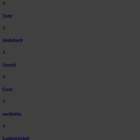
#
Natur
#
kinderbuch
#
Umwelt
#
Essen
#
nachhaltig
#
Landwirtschaft