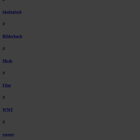
ökologisch
#
Bilderbuch
#
Mode
#
Film
#
WWF
#
wasser