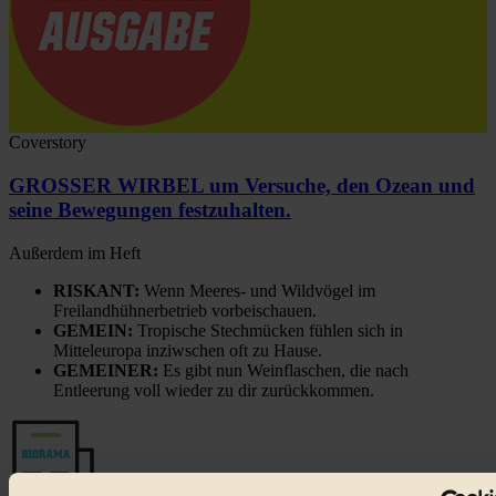
Coverstory
GROSSER WIRBEL um Versuche, den Ozean und
seine Bewegungen festzuhalten.
Außerdem im Heft
RISKANT:
Wenn Meeres- und Wildvögel im
Freilandhühnerbetrieb vorbeischauen.
GEMEIN:
Tropische Stechmücken fühlen sich in
Mitteleuropa inziwschen oft zu Hause.
GEMEINER:
Es gibt nun Weinflaschen, die nach
Entleerung voll wieder zu dir zurückkommen.