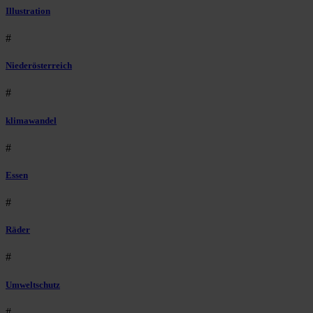
Illustration
#
Niederösterreich
#
klimawandel
#
Essen
#
Räder
#
Umweltschutz
#