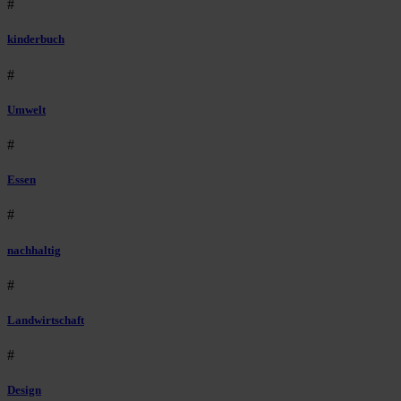
#
kinderbuch
#
Umwelt
#
Essen
#
nachhaltig
#
Landwirtschaft
#
Design