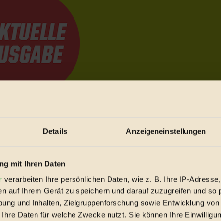
e Bewegungen festzuhalten.
Details
Anzeigeneinstellungen
trieb vorbeischauen.
g mit Ihren Daten
 inziwschen oft zu Hause.
 voll wieder zu dir zurückkommen.
r
verarbeiten Ihre persönlichen Daten, wie z. B. Ihre IP-Adresse,
en auf Ihrem Gerät zu speichern und darauf zuzugreifen und so 
ung und Inhalten, Zielgruppenforschung sowie Entwicklung von
 Ihre Daten für welche Zwecke nutzt. Sie können Ihre Einwilligun