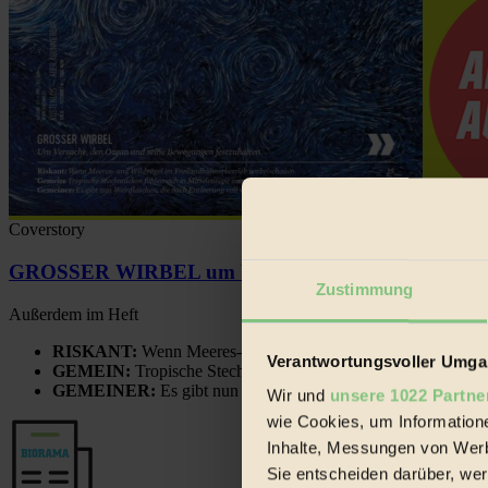
Coverstory
GROSSER WIRBEL um Versuche, den Ozean und sein
Zustimmung
Außerdem im Heft
RISKANT:
Wenn Meeres- und Wildvögel im Freilandhühnerbe
Verantwortungsvoller Umgan
GEMEIN:
Tropische Stechmücken fühlen sich in Mitteleuropa
GEMEINER:
Es gibt nun Weinflaschen, die nach Entleerung
Wir und
unsere 1022 Partne
wie Cookies, um Information
Inhalte, Messungen von Werb
Sie entscheiden darüber, wer