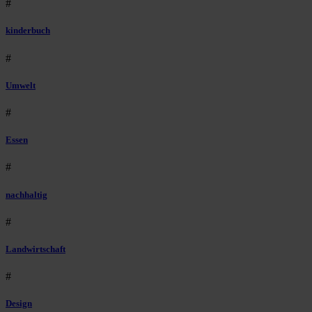
#
kinderbuch
#
Umwelt
#
Essen
#
nachhaltig
#
Landwirtschaft
#
Design