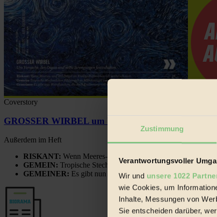
Coverstory
GROSSER WIRBEL um Versuche, den Ozean und sein
Zustimmung
Außerdem im Heft
RISKANT:
Wenn Meeres- und Wildvögel im Freilandhühnerbe
Verantwortungsvoller Umgan
GEMEIN:
Tropische Stechmücken fühlen sich in Mitteleuropa
GEMEINER:
Es gibt nun Weinflaschen, die nach Entleerung
Wir und
unsere 1022 Partne
wie Cookies, um Information
Inhalte, Messungen von Werb
Sie entscheiden darüber, wer