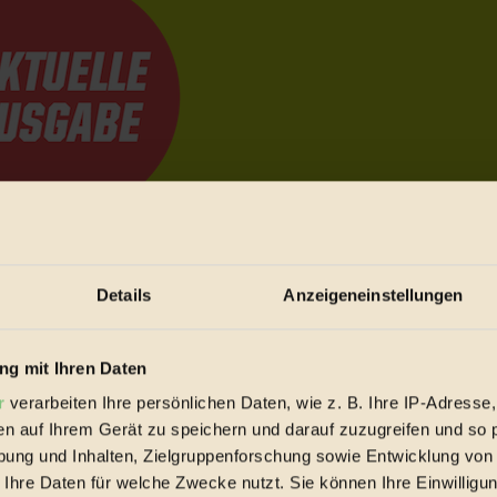
e Bewegungen festzuhalten.
Details
Anzeigeneinstellungen
trieb vorbeischauen.
g mit Ihren Daten
 inziwschen oft zu Hause.
 voll wieder zu dir zurückkommen.
r
verarbeiten Ihre persönlichen Daten, wie z. B. Ihre IP-Adresse,
en auf Ihrem Gerät zu speichern und darauf zuzugreifen und so 
ung und Inhalten, Zielgruppenforschung sowie Entwicklung von
 Ihre Daten für welche Zwecke nutzt. Sie können Ihre Einwilligun