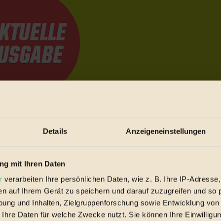
e Bewegungen festzuhalten.
Details
Anzeigeneinstellungen
trieb vorbeischauen.
g mit Ihren Daten
 inziwschen oft zu Hause.
 voll wieder zu dir zurückkommen.
r
verarbeiten Ihre persönlichen Daten, wie z. B. Ihre IP-Adresse,
en auf Ihrem Gerät zu speichern und darauf zuzugreifen und so 
ung und Inhalten, Zielgruppenforschung sowie Entwicklung von
 Ihre Daten für welche Zwecke nutzt. Sie können Ihre Einwilligun