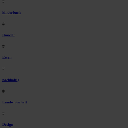
#
kinderbuch
#
Umwelt
#
Essen
#
nachhaltig
#
Landwirtschaft
#
Design