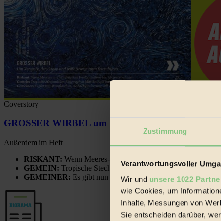
Coverstory
GROSSER WIRBEL um Versuche, den Ozean und sein
Zustimmung
Außerdem im Heft
RISKANT:
Wenn Meeres- und Wildvögel im Freilandhühnerbe
Verantwortungsvoller Umgan
GEMEIN:
Tropische Stechmücken fühlen sich in Mitteleuropa
GEMEINER:
Es gibt nun Weinflaschen, die nach Entleerung
Wir und
unsere 1022 Partne
wie Cookies, um Information
Inhalte, Messungen von Werb
Sie entscheiden darüber, wer