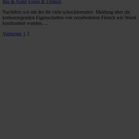
Bio & Natur
Essen & Trinken
Nachdem wir mit der für viele schockierenden Meldung über die
krebserregenden Eigenschaften von verarbeitetem Fleisch wie Wurst
konfrontiert wurden, ...
Seitennummerierung
Vorherige
1
2
der
Beiträge