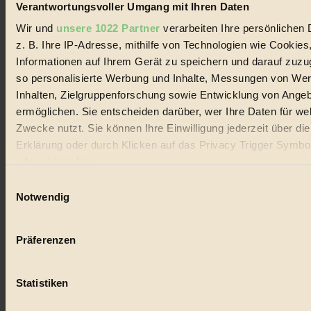
Verantwortungsvoller Umgang mit Ihren Daten
Wir und
unsere 1022 Partner
verarbeiten Ihre persönlichen 
z. B. Ihre IP-Adresse, mithilfe von Technologien wie Cookies
Informationen auf Ihrem Gerät zu speichern und darauf zuzu
so personalisierte Werbung und Inhalte, Messungen von We
Inhalten, Zielgruppenforschung sowie Entwicklung von Ange
ermöglichen. Sie entscheiden darüber, wer Ihre Daten für we
Zwecke nutzt. Sie können Ihre Einwilligung jederzeit über di
Erklärung oder durch Klicken auf das Privacy Trigger Symbo
oder widerrufen
Einwilligungsauswahl
Wenn Sie es erlauben, würden wir auch gerne:
Notwendig
Informationen über Ihre geografische Lage erfassen, 
auf einige Meter genau sein können
Präferenzen
Ihr Gerät durch aktives Scannen nach bestimmten 
(Fingerprinting) identifizieren
Kunststoffersatz: 8 schöne Dinge aus
Statistiken
Erfahren Sie mehr darüber, wie Ihre persönlichen Daten verar
Bambus
werden, und legen Sie Ihre Präferenzen im
Abschnitt Einzel