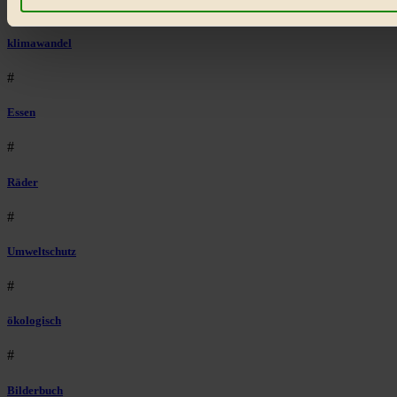
#
klimawandel
#
Essen
#
Räder
#
Umweltschutz
#
ökologisch
#
Bilderbuch