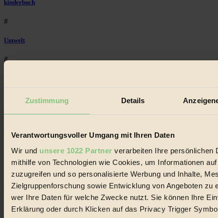
kinderbuch
#
Umwelt
#
Essen
#
Zustimmung
Details
Anzeigene
nachhaltig
Verantwortungsvoller Umgang mit Ihren Daten
#
Wir und
unsere 1022 Partner
verarbeiten Ihre persönlichen 
Landwirtschaft
mithilfe von Technologien wie Cookies, um Informationen au
#
zuzugreifen und so personalisierte Werbung und Inhalte, M
Zielgruppenforschung sowie Entwicklung von Angeboten zu e
Design
wer Ihre Daten für welche Zwecke nutzt. Sie können Ihre Einw
Erklärung oder durch Klicken auf das Privacy Trigger Symbo
#