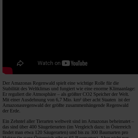
Der Amazonas Regenwald spielt eine wichtige Rolle für die
Stabilität des Weltklimas und fungiert wie eine enorme Klimaanlage:
Er reguliert die Atmosphäre – als größter CO2 Speicher der Welt.
Mit einer Ausdehnung von 6,7 Mio. km² über acht Staaten ist der
Amazonasregenwald der größte zusammenhängende Regenwald
der Erde.
Ein Zehntel aller Tierarten weltweit sind im Amazonas beheimatet –
das sind über 400 Säugetierarten (im Vergleich dazu: in Österreich
findet man etwa 120 Säugerarten) und bis zu 300 Baumarten pro
Hektar (in ganz Österreich gibt es 65 Baumarten). Aber nicht nur