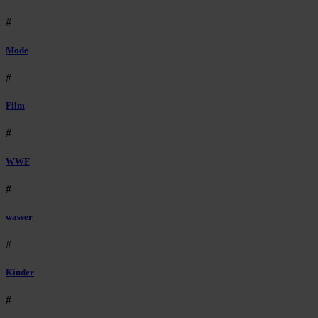
#
Mode
#
Film
#
WWF
#
wasser
#
Kinder
#