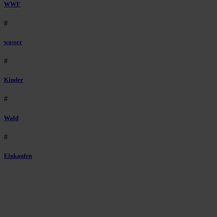
WWF
#
wasser
#
Kinder
#
Wald
#
Einkaufen