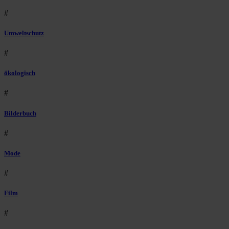
#
Umweltschutz
#
ökologisch
#
Bilderbuch
#
Mode
#
Film
#