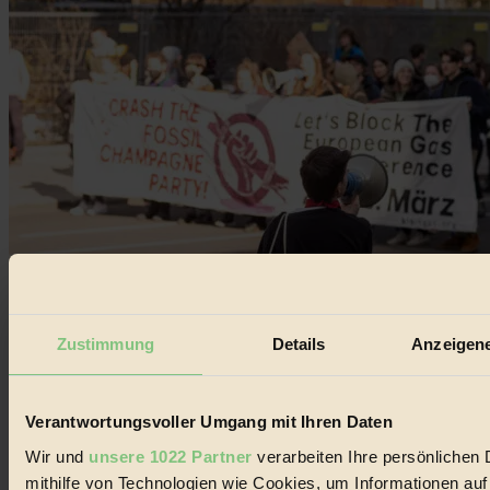
Zustimmung
Details
Anzeigene
Klimaaktivismus – Was soll das?
Verantwortungsvoller Umgang mit Ihren Daten
Klima & Umwelt
Lokales & Grassroot
Wir und
unsere 1022 Partner
verarbeiten Ihre persönlichen 
Mache sagen: fürs Klima auf die Straße gehen reicht nicht...
mithilfe von Technologien wie Cookies, um Informationen au