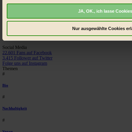
Datenschutz
Mediadaten
JA, OK., ich lasse Cookies
Biorama steht für einen nachhaltigen Lebensstil und bewussten
Lebenswandel. Es ist eine moderne Plattform für Ideen, Menschen
und Produkte, ein Leitfaden im schnell wachsenden Markt des
Nur ausgewählte Cookies erl
Handels mit Bioprodukten, des Fair-Trade sowie der Branche
alternativer Energien.
Social Media
22.601 Fans auf Facebook
3.415 Follower auf Twitter
Folge uns auf Instagram
Themen
#
Bio
#
Nachhaltigkeit
#
Vegan