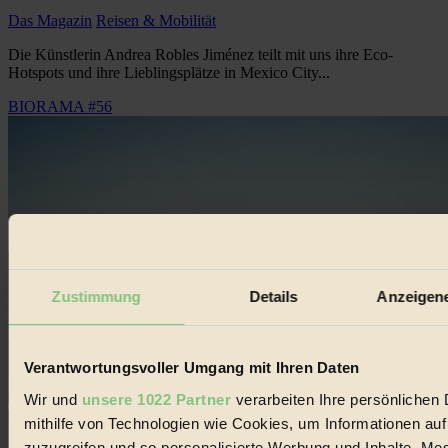
Das Magazin
Reisen & Mobilität
Die Künstlerin Andrea Robles Jiménez teilt mit uns ihre Eco-
Hotspots und ihre Lieblingsplätze in Mexico City...
BIORAMA #56
Zustimmung
Details
Anzeigene
Verantwortungsvoller Umgang mit Ihren Daten
Wir und
unsere 1022 Partner
verarbeiten Ihre persönlichen 
mithilfe von Technologien wie Cookies, um Informationen au
zuzugreifen und so personalisierte Werbung und Inhalte, M