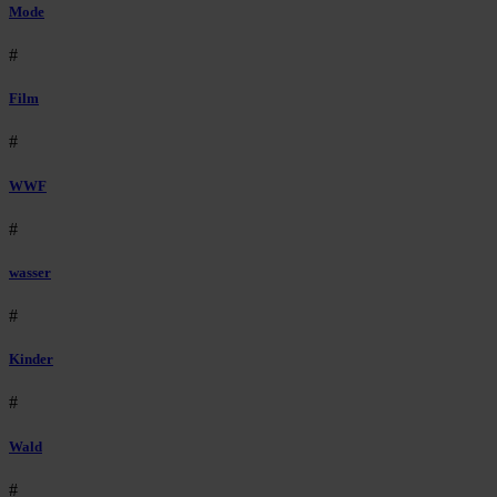
Mode
#
Film
#
WWF
#
wasser
#
Kinder
#
Wald
#