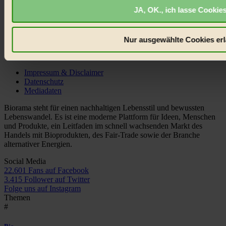
JA, OK., ich lasse Cookies
Nur ausgewählte Cookies er
© 2026 Biorama GmbH
Impressum & Disclaimer
Datenschutz
Mediadaten
Biorama steht für einen nachhaltigen Lebensstil und bewussten
Lebenswandel. Es ist eine moderne Plattform für Ideen, Menschen
und Produkte, ein Leitfaden im schnell wachsenden Markt des
Handels mit Bioprodukten, des Fair-Trade sowie der Branche
alternativer Energien.
Social Media
22.601 Fans auf Facebook
3.415 Follower auf Twitter
Folge uns auf Instagram
Themen
#