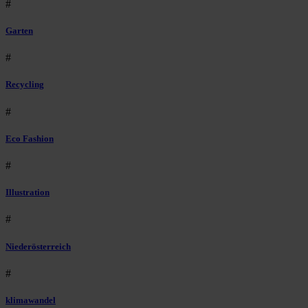
#
Garten
#
Recycling
#
Eco Fashion
#
Illustration
#
Niederösterreich
#
klimawandel